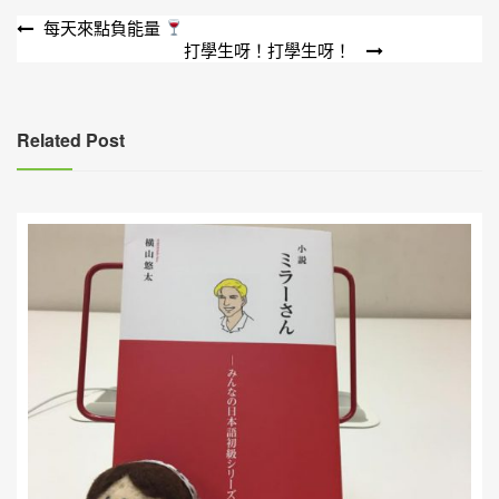
文
每天來點負能量
打學生呀！打學生呀！
章
導
覽
Related Post