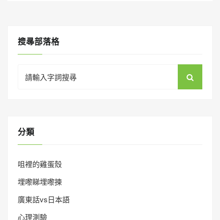
搜㝷部落格
Search
for:
分類
咀裡的雞蛋殼
埋嚟睇埋嚟揀
廣東話vs日本語
心理測驗