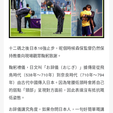
十二碼之後日本16強止步，呢個時候森保監督仍然保
持教養向現場觀眾鞠躬致謝。
鞠躬禮儀，日文叫「お辞儀（おじぎ）」據傳是從飛
鳥時代（538年～710年）到奈良時代（710年～794
年）由古代中國傳入日本。因為彎腰低頭時會將自己
的弱點「頸部」呈現對方面前，因此表達沒有抵抗嘅
低姿態。
お辞儀講究角度，如果你問日本人，一句好簡單嘅講