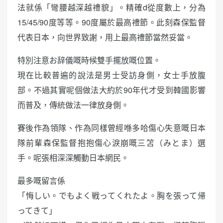
法就係「彎腰越深越禮貌」。精確d從度數上，分為
15/45/90度等等。90度屬於最高禮節。此刻森保監督
代表日本，向世界致謝，用上最高禮節當然妥當。
特別注意お辞儀嘅時候雙手擺放嘅位置。
現在比較普遍的說法是男士受訪身側，女士手放腹
部。不過其實呢個做法大約於90年代才受到韓國影響
而普及，傳統做法一律放身側。
賽後作為領隊、作為同樣曾經喺多哈傷心失意嘅日本
隊前輩森保監督抱抱傷心淚崩嘅三笘（みとま）選
手。呢張相深深觸動日本網民。
最多嘅留言係
「悔しい。でもよく戦ってくれたよ。胸を張って帰
ってきて」