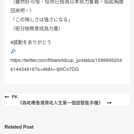
（雖然好可惜，但你已經為日本努力奮戰。挺起胸膛
回來吧。）
「この悔しさは強さになる」
（呢分挫敗會成為力量）
#感動をありがとう
https://twitter.com/fifaworldcup_jp/status/1599905204
614434816?s=46&t=-Ij0iCx7DG
文
PK
《為咗嚟香港買咗人生第一個部智能手機》
章
導
覽
Related Post