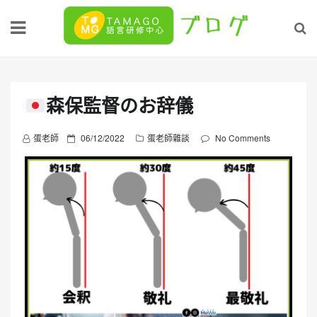
Skip
to
content
森保監督のお辞儀
P
蛋老師
06/12/2022
蛋老師雜談
No Comments
o
s
t
e
d
o
n