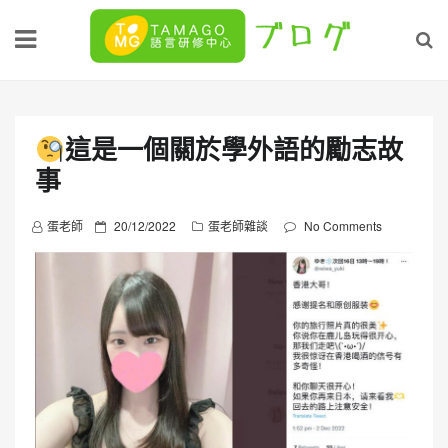
Skip
to
content
這是一個關於學外語的勵志故
事
P
蛋老師
20/12/2022
蛋老師雜談
No Comments
o
s
t
e
d
o
n