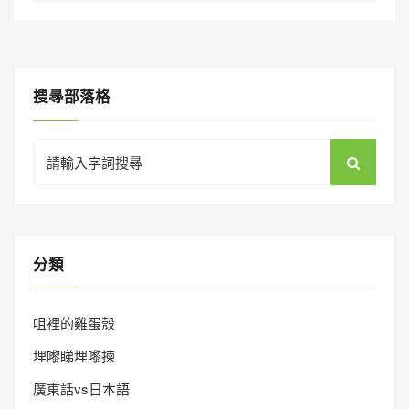
搜㝷部落格
Search
for:
分類
咀裡的雞蛋殼
埋嚟睇埋嚟揀
廣東話vs日本語