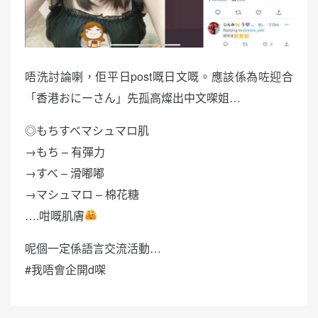
唔洗討論喇，佢平日post嘅日文嘅。應該係為咗迎合
「香港おにーさん」先孤高燦出中文㗎姐…
◎もちすべマシュマロ肌
→もち – 有彈力
→すべ – 滑嘟嘟
→マシュマロ – 棉花糖
….咁嘅肌膚
呢個一定係語言交流活動…
#我唔會企開d㗎