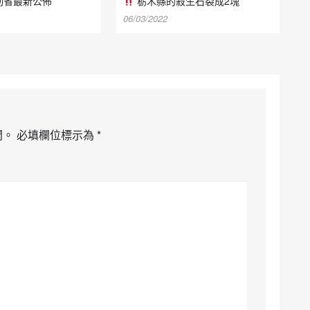
動省最新公佈
栃木縣的殺生石裂成2塊
06/03/2022
開。
必填欄位標示為
*