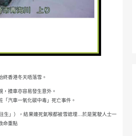
始終香港冬天唔落雪。
親，揸車亦容易發生意外。
咗「汽車一氧化碳中毒」死亡事件。
往生」），結果連死氣喉都被雪遮埋…於是駕駛人士一
救命重點