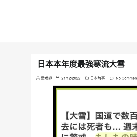
Skip
to
content
日本本年度最強寒流大雪
P
蛋老師
21/12/2022
日本時事
No Commen
o
s
t
e
d
o
n