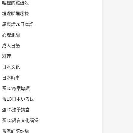
咀裡的雞蛋殼
埋嚟睇埋嚟揀
廣東話vs日本語
心理測驗
成人日語
料理
日本文化
日本時事
蛋LC奇案導讀
蛋LC日本いろは
蛋LC法學講堂
蛋LC語言文化講堂
蛋老師陪你睇