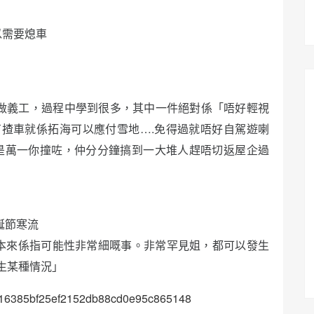
以需要熄車
部做義工，過程中學到很多，其中一件絕對係「唔好輕視
揸車就係拓海可以應付雪地….免得過就唔好自駕遊喇
是萬一你撞咗，仲分分鐘搞到一大堆人趕唔切返屋企過
誕節寒流
」本來係指可能性非常細嘅事。非常罕見姐，都可以發生
生某種情況」
527316385bf25ef2152db88cd0e95c865148