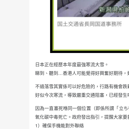
日本正在經歷本年度最強寒流大雪。
睇到、聽到…香港人可能覺得好興奮好期待，
不過落雪其實係可以好危險的，行路有機會跌
好似今次寒流，導致嚴重交通阻塞，已經發生
因為一直塞死喺同一個位置（即係所謂「立ち
氧化碳中毒死亡。政府發出指引，提醒大家要
1）確保手機能對外聯絡