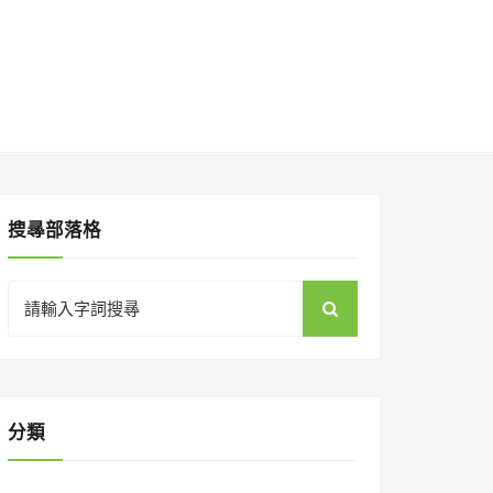
搜㝷部落格
Search
for:
分類