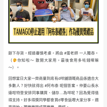
餘下存貨，經過審慎考慮，將由 #蛋老師 一人獨吞。
（
你知啦～ 散開大家用，最後會用多咗錢㗎嘛
～）。
回想當日大家一齊商量到底有d咩舖頭嘅商品係適合大
多數人？好快就得出 #阿布泰 呢個答案。仲要山長水
遠咁特登安排同事購買、儲存…為咩呢？因為覺得值
得支持。好多得獎同學都會買d零食返嚟大家分享，週
而復始，獨樂樂變成眾樂樂…曾經。