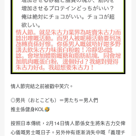
情人節完結之前被戳中笑穴。
◎男共（おとこども）＝男たち＝男人們
推主係健身KOL
按照日本傳統，2月14日情人節係女生將朱古力交俾
心儀嘅男士嘅日子。另外仲有逐漸消失中嘅「義理チ