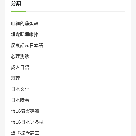
分類
咀裡的雞蛋殼
埋嚟睇埋嚟揀
廣東話vs日本語
心理測驗
成人日語
料理
日本文化
日本時事
蛋LC奇案導讀
蛋LC日本いろは
蛋LC法學講堂