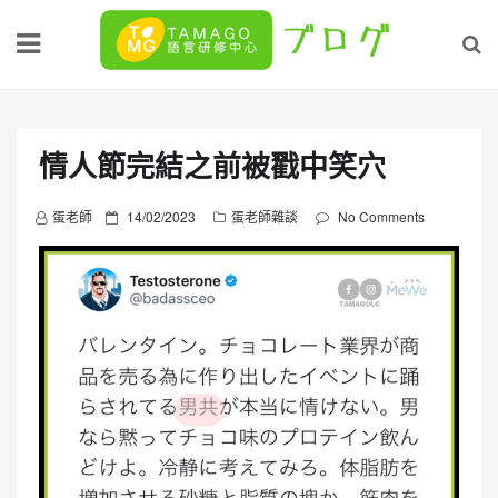
Skip
to
content
情人節完結之前被戳中笑穴
P
蛋老師
14/02/2023
蛋老師雜談
No Comments
o
s
t
e
d
o
n