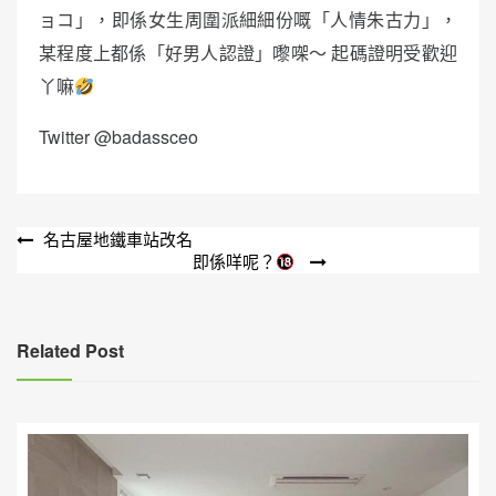
ョコ」，即係女生周圍派細細份嘅「人情朱古力」，
某程度上都係「好男人認證」嚟㗎～ 起碼證明受歡迎
丫嘛
Twitter @badassceo
文
名古屋地鐵車站改名
即係咩呢？
章
導
覽
Related Post