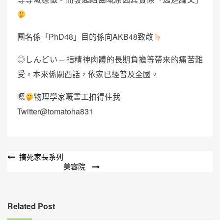
團名係「PhD48」目的係向AKB48致敬
◎しんどい – 指精神肉體的長期負擔等帶來的痛苦難
受。本來係關西話，依家已經普及全國。
嗯
物理學家嘅畫工拍得住我
Twitter@tomatoha831
文
搞死家長系列
美容院
章
導
覽
Related Post