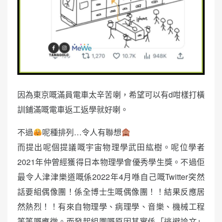
因為東京嘅滿員電車太辛苦喇，希望可以有d咁樣打橫
訓鋪滿嘅電車返工返學就好喇。
不過
呢種排列…令人有聯想
而提出呢個提議嘅宇宙物理學武田紘樹。呢位學者
2021年仲曾經獲得日本物理學會優秀學生獎。不過佢
最令人津津樂道嘅係2022年4月喺自己嘅Twitter突然
話要組偶像團！係全博士生嘅偶像團！！結果反應居
然熱烈！！有來自物理學、病理學、音樂、機械工程
等等嘅應徵。而發起組團嘅原因其實係「逃避論文」