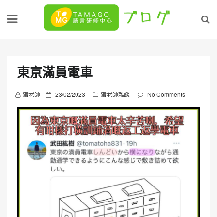
Skip
to
content
東京滿員電車
P
蛋老師
23/02/2023
蛋老師雜談
No Comments
o
s
t
e
d
o
n