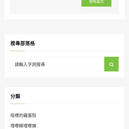
搜㝷部落格
Search
for:
分類
咀裡的雞蛋殼
埋嚟睇埋嚟揀