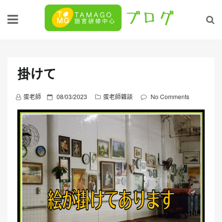
Skip
to
content
掛けて
P
蛋老師
08/03/2023
蛋老師雜談
No Comments
o
s
t
e
d
o
n