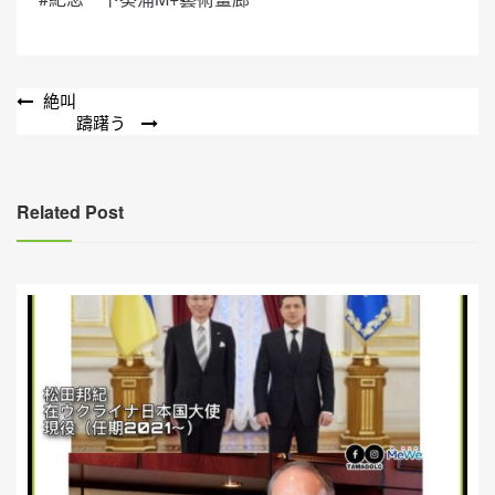
文
絶叫
躊躇う
章
導
覽
Related Post