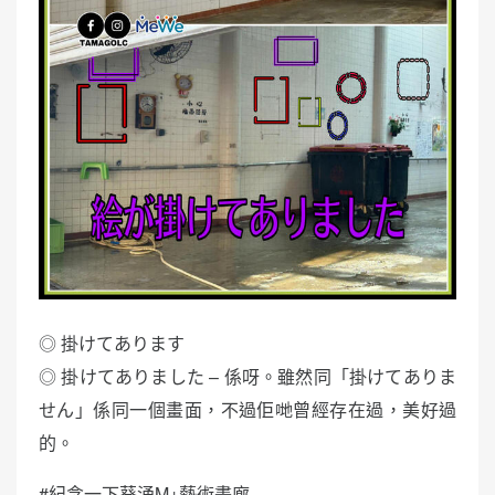
◎ 掛けてあります
◎ 掛けてありました – 係呀。雖然同「掛けてありま
せん」係同一個畫面，不過佢哋曾經存在過，美好過
的。
#紀念一下葵涌M+藝術畫廊