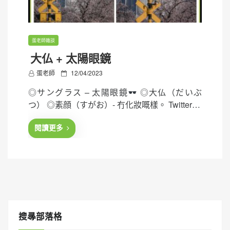
蛋老師雜談
大仏 + 太陽眼鏡
P
蛋老師
12/04/2023
o
◎サングラス – 太陽眼鏡
◎大仏（だいぶ
s
つ） ◎素顔（すがお）- 冇化妝嘅樣。 Twitter…
t
e
閱讀更多
d
o
n
搜㝷部落格