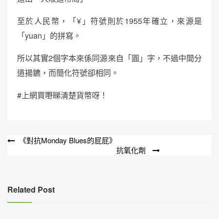
至於人民幣，「¥」符號則於1955年確立，來源是
「yuan」的拼寫。
所以其實2個字本來係同源來自「圓」字，不過中間分
道揚鑣，而簡化符號卻相同。
#上網買嘢睇清楚貨幣呀！
文
《對抗Monday Blues的屁屁》
抗氧化劑
章
導
覽
Related Post