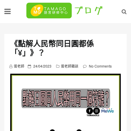
Skip
to
content
《點解人民幣同日圓都係
「¥」》？
P
蛋老師
24/04/2023
蛋老師雜談
No Comments
o
s
t
e
d
o
n