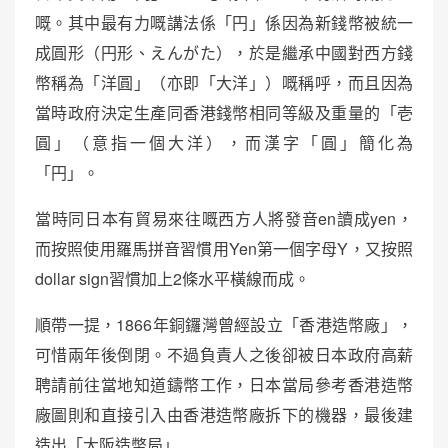
嘅。其中最有力嘅講法係「円」係因為新錢幣被統一
成圓形（円形、えんがた），於是繼承中國對西方錢
幣稱為「洋圓」（亦即「大洋」）嘅稱呼，而且因為
當時政府決定生產同香港錢幣相同等級及重量的「壱
圓」（意指一個大洋），而漢字「圓」簡化為
「円」。
當時同日本有貿易來往嘅西方人將發音en讀成yen，
而按照使用羅馬拼音習慣用Yen第一個字母Y，又按照
dollar sign習慣加上2條水平橫線而成。
順帶一提，1866年銅鑼灣曾經設立「香港造幣廠」，
可惜兩年後倒閉。不過負責人之後卻被日本政府高薪
聘請前往當地知道鑄幣工作，日本當局參考香港造幣
廠圖則和直接引入由香港造幣廠拆下的機器，最後建
造出「大阪造幣局」