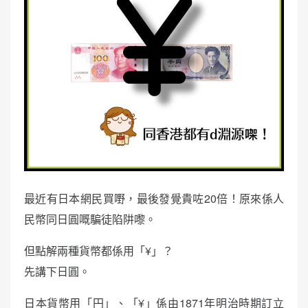
最近有日本網民買嘢，最後發覺貴咗20倍！原來係人
民幣同日圓嘅騙徒陷阱嚟。
但點解兩種貨幣都係用「¥」？
先講下日圓。
日本貨幣用「円」、「¥」係由1871年明治時期訂立