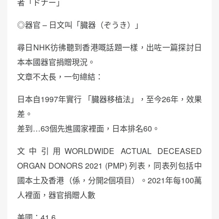
者「ドナー」
◎器官 – 日文叫「臓器（ぞうき）」
尋日NHK彷彿聽到香港嘅話題一樣，出咗一篇探討日
本本國器官捐贈現況。
文章不太長，一句總結：
日本自1997年實行 「臓器移植法」，至今26年，效果
差。
差到…63個先進國家裡面，日本排名60。
文中引用WORLDWIDE ACTUAL DECEASED
ORGAN DONORS 2021 (PMP) 列表，同表列包括中
國本土及香港（係，分開2個項目）。2021年每100萬
人裡面，器官捐贈人數
美國：41.6