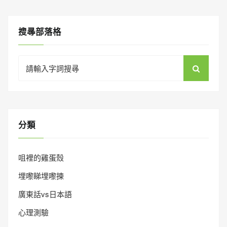
搜㝷部落格
Search
for:
分類
咀裡的雞蛋殼
埋嚟睇埋嚟揀
廣東話vs日本語
心理測驗