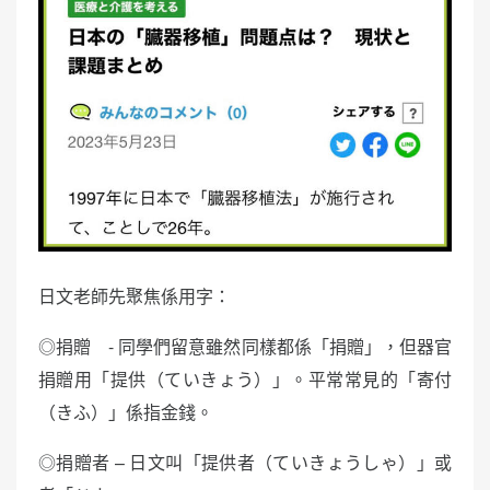
日文老師先聚焦係用字：
◎捐贈 - 同學們留意雖然同樣都係「捐贈」，但器官
捐贈用「提供（ていきょう）」。平常常見的「寄付
（きふ）」係指金錢。
◎捐贈者 – 日文叫「提供者（ていきょうしゃ）」或