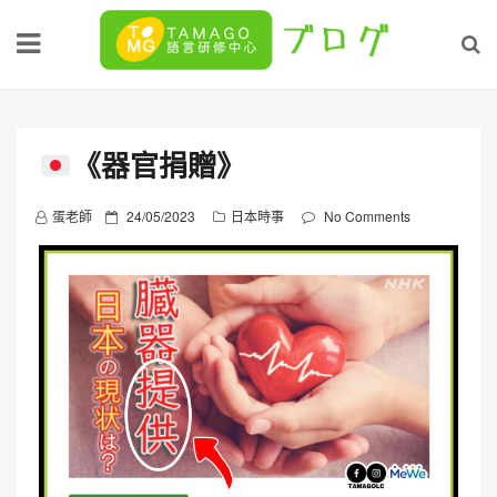
Skip
to
content
《器官捐贈》
P
蛋老師
24/05/2023
日本時事
No Comments
o
s
t
e
d
o
n