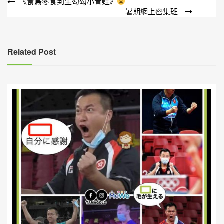
文
《食烏冬食到生勾勾小青蛙》
暑期網上密集班
章
導
覽
Related Post