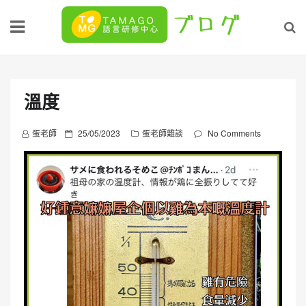
Skip
to
content
溫度
P
蛋老師
25/05/2023
蛋老師雜談
No Comments
o
s
t
e
d
o
n