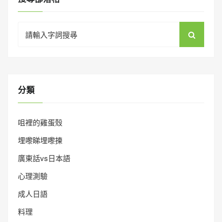
Search
for:
分類
咀裡的雞蛋殼
埋嚟睇埋嚟揀
廣東話vs日本語
心理測驗
成人日語
料理