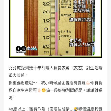
充分感受到幾十年前嘅人飼養家禽（家畜）對生活嘅
重大關係。
係重要財產哦～！我小時候屋企曾經有養雞
仲有食
過自家生產雞蛋
係一段好特別嘅經歷。謝謝雞媽
媽。
40度以上：雞有危險（忍唔住想講…
呢個溫度其實