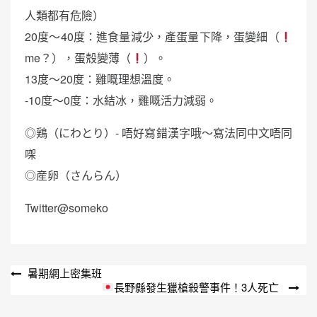
人類都有危險）
20度～40度：進食量減少，產蛋量下降，蛋變細（
me？），蛋殼變薄（
）。
13度～20度：雞嘅理想溫度。
-10度～0度：水結冰，雞嘅活力減弱。
◎鶏（にわとり）- 唔好寫錯漢字哦～寫法同中文唔同
㗎
◎産卵（さんらん）
Twitter@someko
文
暑期網上密集班
長野縣發生獵槍殺警事件！3人死亡
章