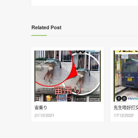
章
導
覽
Related Post
宙乗り
先生唔好打
21/10/2021
17/12/2022