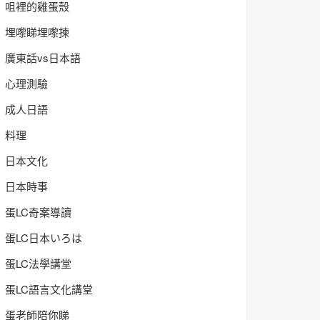
咀裡的雞蛋殼
埋嚟睇埋嚟揀
廣東話vs日本語
心理測驗
成人日語
料理
日本文化
日本時事
蛋LC奇案導讀
蛋LC日本いろは
蛋LC法學講堂
蛋LC語言文化講堂
蛋老師陪你睇