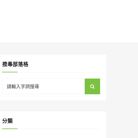
搜㝷部落格
Search
for:
分類