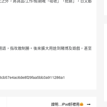
化之外，將貨品/工作/假期嘅「吸收」「抵銷」，日文都
！
事用語，指攻敵制勝。後來擴大用途到賭博及遊戲，甚至
3ac3cb57e4ac6de8f29faa5bb3a911286a1
證明…iPod好襟用