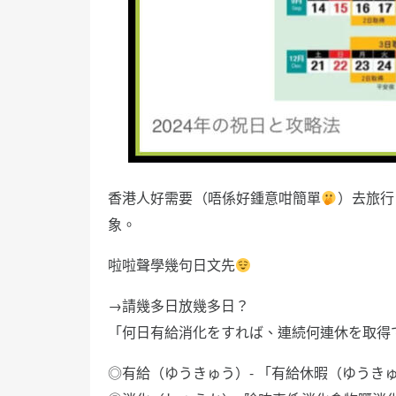
香港人好需要（唔係好鍾意咁簡單
）去旅行
象。
啦啦聲學幾句日文先
→請幾多日放幾多日？
「何日有給消化をすれば、連続何連休を取得
◎有給（ゆうきゅう）- 「有給休暇（ゆうき