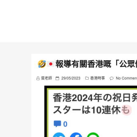
Skip
to
content
報導有關香港嘅「公眾
P
蛋老師
29/05/2023
香港時事
No Commen
o
s
t
e
d
o
n