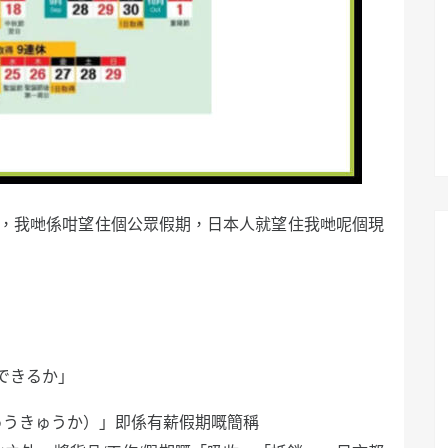
，我哋係咁望住個公眾假期，日本人就望住我哋呢個現
できるか」
ゅうきゅうか）」即係有薪假期嘅簡稱