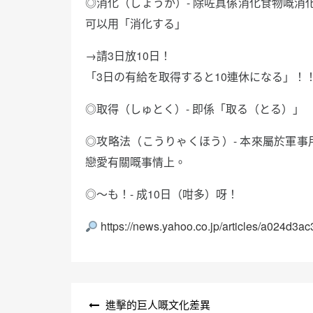
◎消化（しょうか）- 除咗真係消化食物嘅消
可以用「消化する」
→請3日放10日！
「3日の有給を取得すると10連休になる」！
◎取得（しゅとく）- 即係「取る（とる）」
◎攻略法（こうりゃくほう）- 本來屬於軍
戀愛有關嘅事情上。
◎～も！- 成10日（咁多）呀！
https://news.yahoo.co.jp/articles/a024d
文
進擊的巨人嘅文化差異