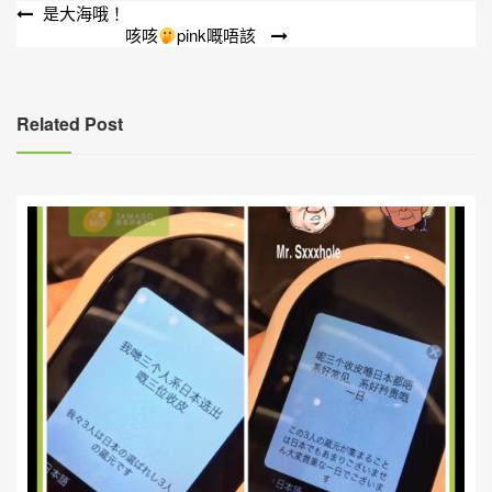
文
是大海哦！
咳咳
pink嘅唔該
章
導
覽
Related Post