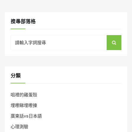
搜㝷部落格
Search
for:
分類
咀裡的雞蛋殼
埋嚟睇埋嚟揀
廣東話vs日本語
心理測驗