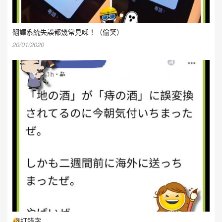
翻譯系統失誤都幾常見㗎！（偷笑）
20/01/2020
打錯字