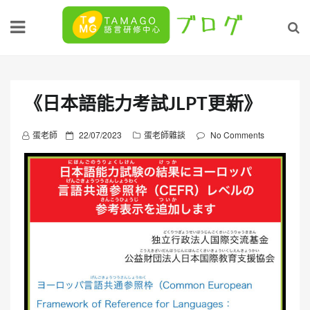
Skip
to
content
《日本語能力考試JLPT更新》
P
蛋老師
22/07/2023
蛋老師雜談
No Comments
o
s
t
e
d
o
n