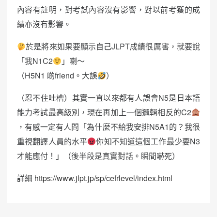
內容有註明，對考試內容沒有影響，對以前考獲的成
績亦沒有影響。
於是將來如果要顯示自己JLPT成績很厲害，就要說
「我N1C2
」喇～
（H5N1 啲friend。大誤
）
（忍不住吐槽）其實一直以來都有人誤會N5是日本語
能力考試最高級別，現在再加上一個邏輯相反的C2
，有感一定有人問「為什麼不給我安排N5A1的？我很
重視翻譯人員的水平
你知不知道這個工作最少要N3
才能應付！」（後半段是真實對話。瞬間嚇死）
詳細
https://www.jlpt.jp/sp/cefrlevel/index.html