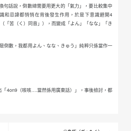
換句話說，倒數總需要用更大的「氣力」，要比較集中
識和忌諱都悄悄在背後發生作用，於是下意識避開4
9（「苦（く）同音」），而變成「よん」「なな」「き
是倒數，我都用よん、なな、きゅう」純粹只係當作一
「4on9（咳咳….當然係用廣東話）」，事後檢討，都