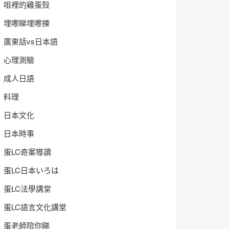
咀裡的雞蛋殼
埋嚟睇埋嚟揀
廣東話vs日本語
心理測驗
成人日語
料理
日本文化
日本時事
蛋LC奇案導讀
蛋LC日本いろは
蛋LC法學講堂
蛋LC語言文化講堂
蛋老師陪你睇