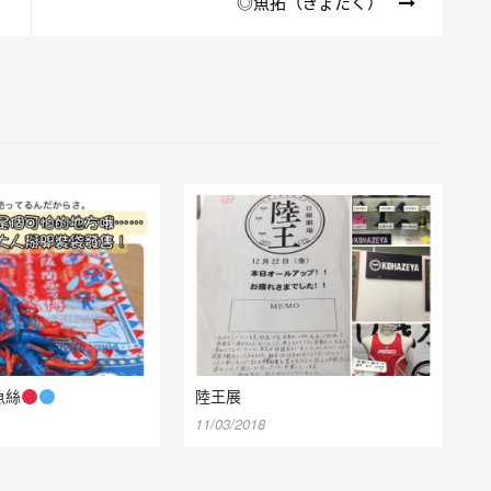
◎魚拓（ぎょたく）
魚絲
陸王展
11/03/2018