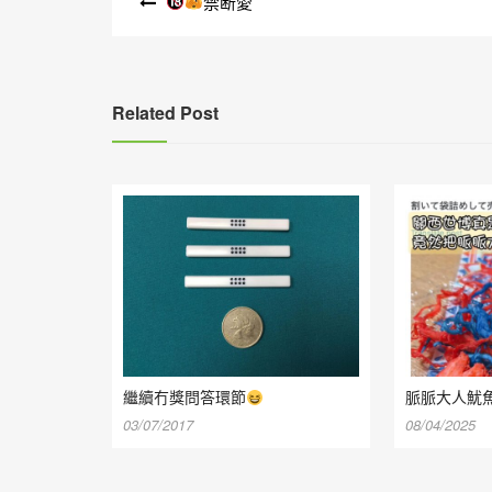
禁断愛
章
導
覽
Related Post
繼續冇獎問答環節
脈脈大人魷
03/07/2017
08/04/2025