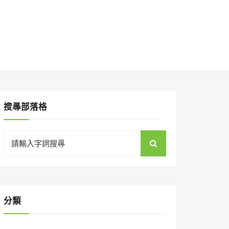
搜㝷部落格
Search
for:
分類