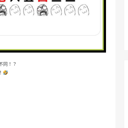
不同！？
！