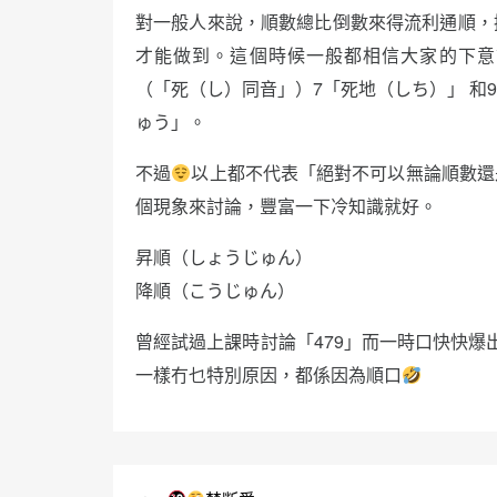
對一般人來說，順數總比倒數來得流利通順，
才能做到。這個時候一般都相信大家的下意
（「死（し）同音」）7「死地（しち）」 和
ゅう」。
不過
以上都不代表「絕對不可以無論順數還
個現象來討論，豐富一下冷知識就好。
昇順（しょうじゅん）
降順（こうじゅん）
曾經試過上課時討論「479」而一時口快快爆出
一樣冇乜特別原因，都係因為順口
文