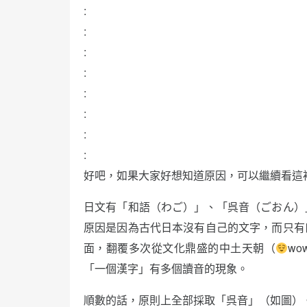
:
:
:
:
:
:
:
:
好吧，如果大家好想知道原因，可以繼續看這
日文有「和語（わご）」、「呉音（ごおん）
原因是因為古代日本沒有自己的文字，而只有
面，翻覆多次從文化鼎盛的中土天朝（
w
「一個漢字」有多個讀音的現象。
順數的話，原則上全部採取「呉音」（如圖）