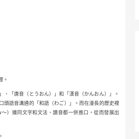
裡。
」、「唐音（とうおん）」和「漢音（かんおん）」。
口頭語音溝通的「和語（わご）」。而在漫長的歷史裡
ow～）連同文字和文法、讀音都一併進口，從而發展出
。