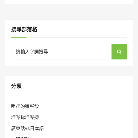
搜㝷部落格
Search
for:
分類
咀裡的雞蛋殼
埋嚟睇埋嚟揀
廣東話vs日本語