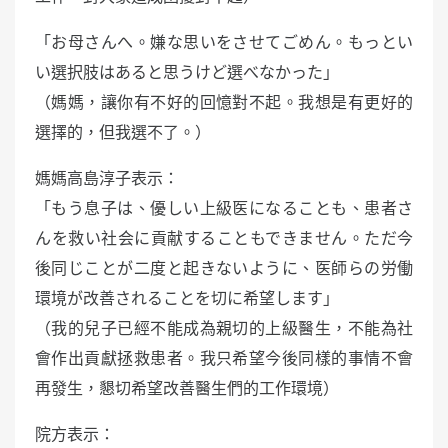
「お母さんへ。嫌な思いをさせてごめん。もっとい
い選択肢はあると思うけど選べなかった」
（媽媽，讓你有不好的回憶對不起。我想是有更好的
選擇的，但我選不了。）
媽媽高島淳子表示：
「もう息子は、優しい上級医になることも、患者さ
んを救い社会に貢献することもできません。ただ今
後同じことが二度と起きないように、医師らの労働
環境が改善されることを切に希望します」
（我的兒子已經不能成為親切的上級醫生，不能為社
會作出貢獻拯救患者。我只希望今後同樣的事情不會
再發生，懇切希望改善醫生們的工作環境）
院方表示：