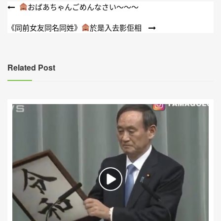
文
おばあちゃんごめんなさい〜〜〜
章
《同前女友同名同姓》
於是入去影佢相
導
覽
Related Post