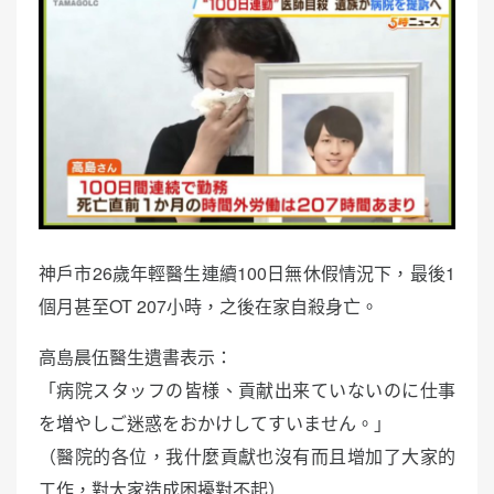
神戶市26歲年輕醫生連續100日無休假情況下，最後1
個月甚至OT 207小時，之後在家自殺身亡。
高島晨伍醫生遺書表示：
「病院スタッフの皆様、貢献出来ていないのに仕事
を増やしご迷惑をおかけしてすいません。」
（醫院的各位，我什麼貢獻也沒有而且增加了大家的
工作，對大家造成困擾對不起）