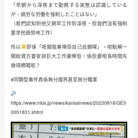
「早朝から深夜まで勤務する実態は認識している
が、過労な労働を強制したことはない」
（我們認知到他又朝早工作到深夜，但我們沒有強制
要求他過勞哋工作）
所以
即係「唔關我事㗎佢自己自願㗎」。咁點解一
開始資方要安排巨大工作量俾佢，係佢要咁長時間先
做得晒嘅呢？
#同類型事件真係無分國界甚至無分職業
https://www.mbs.jp/news/kansainews/20230818/GE0
0051831.shtml