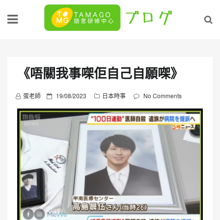
Skip
to
content
《唔關我事㗎佢自己自願㗎》
P
蛋老師
19/08/2023
日本時事
No Comments
o
s
t
e
d
o
n