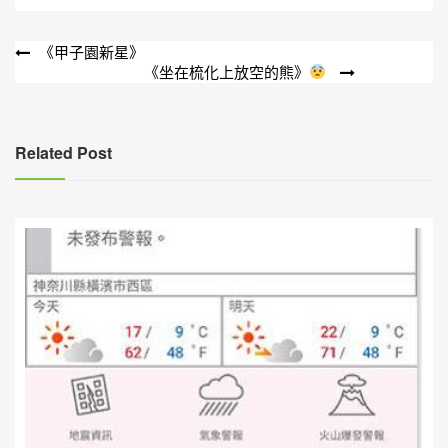
文
《甲子園新星》
《坐在梳化上放空的熊》
章
導
覽
Related Post