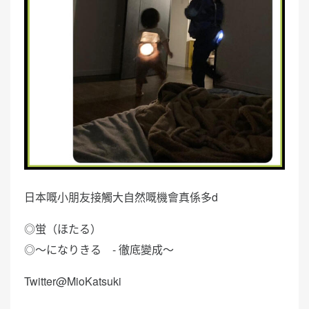
日本嘅小朋友接觸大自然嘅機會真係多d
◎蛍（ほたる）
◎〜になりきる - 徹底變成～
Twitter@MioKatsuki