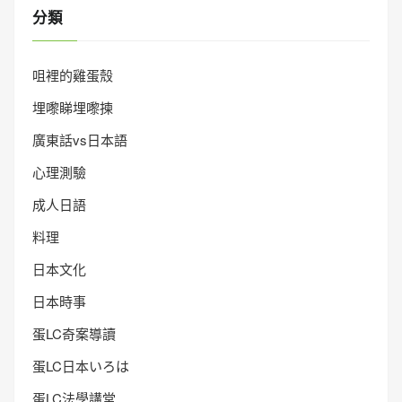
分類
咀裡的雞蛋殼
埋嚟睇埋嚟揀
廣東話vs日本語
心理測驗
成人日語
料理
日本文化
日本時事
蛋LC奇案導讀
蛋LC日本いろは
蛋LC法學講堂