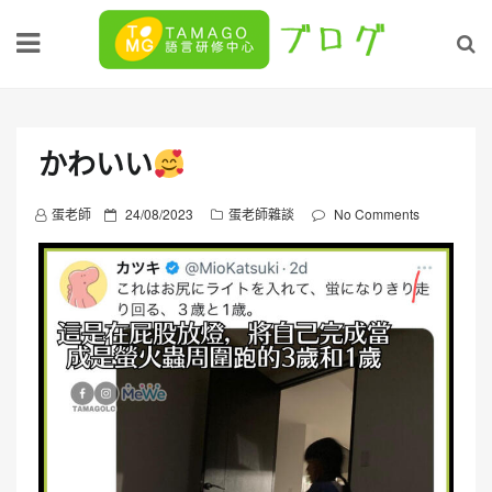
Skip
to
content
かわいい
P
蛋老師
24/08/2023
蛋老師雜談
No Comments
o
s
t
e
d
o
n