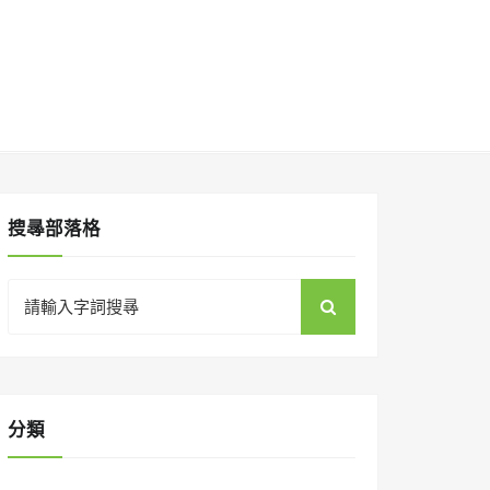
搜㝷部落格
Search
for:
分類