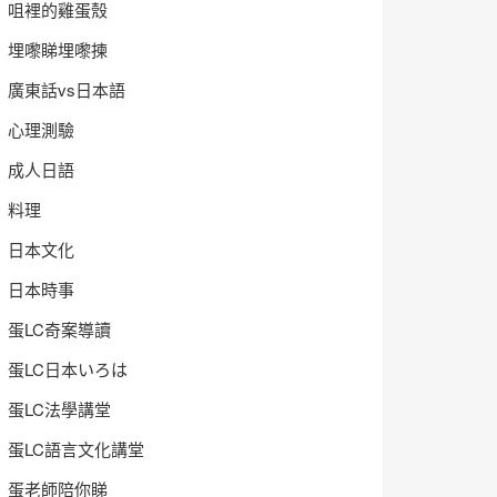
咀裡的雞蛋殼
埋嚟睇埋嚟揀
廣東話vs日本語
心理測驗
成人日語
料理
日本文化
日本時事
蛋LC奇案導讀
蛋LC日本いろは
蛋LC法學講堂
蛋LC語言文化講堂
蛋老師陪你睇