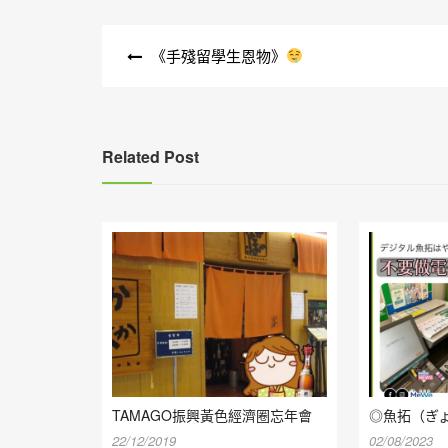
文
《手殘留學生恩物》
章
導
覽
Related Post
TAMAGO振興黃色經濟圈忘年會
◎魚拓（ぎ
22/12/2019
02/08/2023