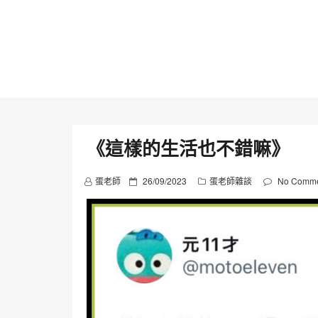
Skip
to
content
《這樣的生活也不錯嘛》
P
蛋老師
26/09/2023
蛋老師雜談
No Comme
o
s
t
e
d
o
n