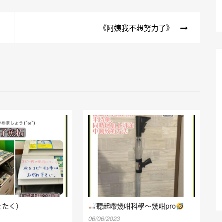
《阿姨我不想努力了》
ょたく）
聽起嚟幾咁科學～幾咁pro
06/06/2023