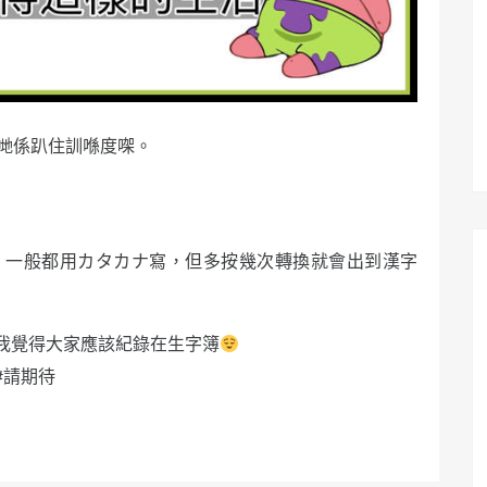
哋係趴住訓喺度㗎。
」，一般都用カタカナ寫，但多按幾次轉換就會出到漢字
我覺得大家應該紀錄在生字簿
#請期待