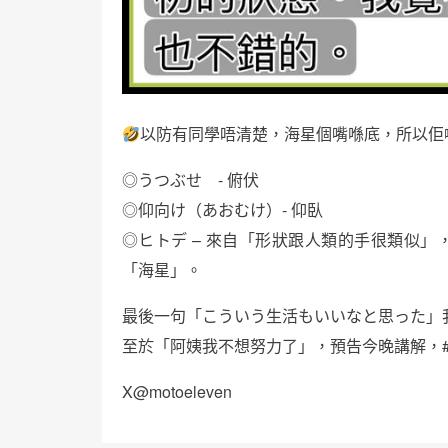
以防有同學唔清楚，海星個嘴喺底，所以佢
◎うつぶせ - 俯伏
◎仰向け（あおむけ）- 仰臥
◎ヒトデ – 來自「形狀跟人類的手很類似
「海星」。
最後一句「こういう生活もいいなと思った」
至於「阿姨我不想努力了」，預告今晚講解，
X@motoeleven