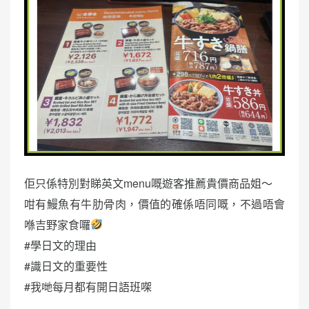
佢只係特別對睇英文menu嘅遊客推薦貴價商品姐～
咁有鰻魚有牛肋骨肉，價值的確係唔同嘅，不過唔會
喺吉野家食囉
#學日文的理由
#識日文的重要性
#我哋每月都有開日語班㗎