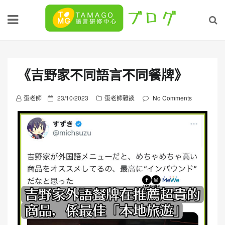
Skip
to
content
《吉野家不同語言不同餐牌》
P
蛋老師
23/10/2023
蛋老師雜談
No Comments
o
s
t
e
d
o
n