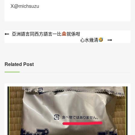
X@michsuzu
文
亞洲語言同西方語言一比
就係咁
心水幾清
章
導
覽
Related Post