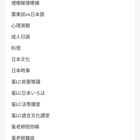
埋嚟睇埋嚟揀
廣東話vs日本語
心理測驗
成人日語
料理
日本文化
日本時事
蛋LC奇案導讀
蛋LC日本いろは
蛋LC法學講堂
蛋LC語言文化講堂
蛋老師陪你睇
蛋老師雜談