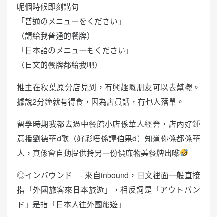
呢個時候即刻講句
「普通のメニューをください」
（請給我普通的餐牌）
「日本語のメニューもください」
（日文的餐牌都給我吧）
推主在秋葉原分店見到，有興趣嘅朋友可以去幫襯。
據說2分鐘就有得食，因為店員話，冇乜人落單。
留學時期我都去過中餐館小店係華人經營，店內好鍾
意播劉德華d歌（好彩唔係譚伯果d）知道你係都係華
人，真係會自動提供拎另一份價廉物美餐牌出嚟
◎インバウンド - 來自inbound，日文裡面一般直接
指「外國旅客來日本旅遊」，相反詞是「アウトバン
ド」是指「日本人往外國旅遊」