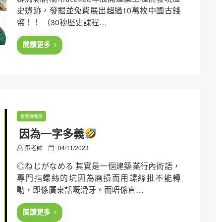
t
史遺跡，發掘並免費展出超過10萬枚中國古錢
e
幣！！ （30秒歷史課程…
d
o
n
閱讀更多
蛋老師雜談
因為一字多義
P
蛋老師
04/11/2023
o
◎ねじがなめる 其實是一個建築業行內術語，
s
t
專門指螺絲的坑因為磨損而用螺絲批不能轉
e
動，即係廣東話嘅滑牙。而唔係直…
d
o
n
閱讀更多