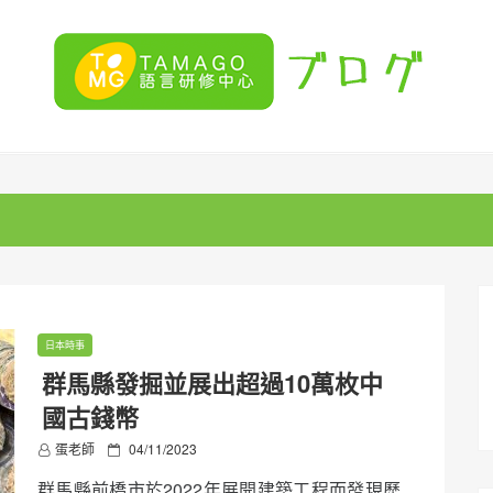
日本時事
群馬縣發掘並展出超過10萬枚中
國古錢幣
P
蛋老師
04/11/2023
o
群馬縣前橋市於2022年展開建築工程而發現歷
s