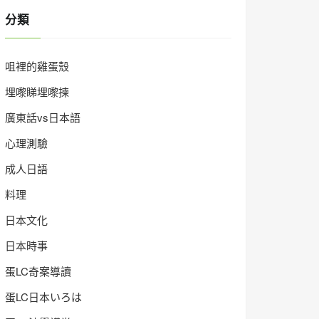
分類
咀裡的雞蛋殼
埋嚟睇埋嚟揀
廣東話vs日本語
心理測驗
成人日語
料理
日本文化
日本時事
蛋LC奇案導讀
蛋LC日本いろは