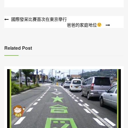
文
國際發呆比賽首次在東京舉行
爸爸的家庭地位
章
導
覽
Related Post