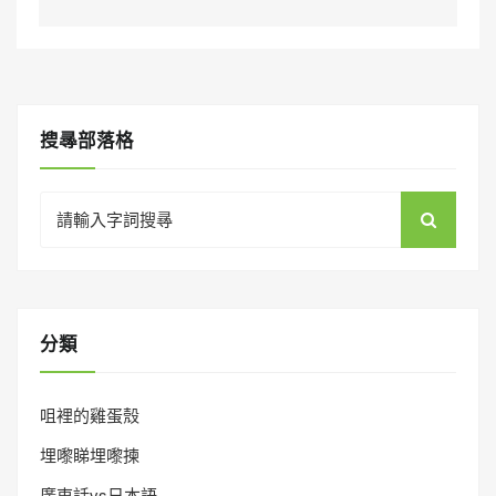
搜㝷部落格
Search
for:
分類
咀裡的雞蛋殼
埋嚟睇埋嚟揀
廣東話vs日本語