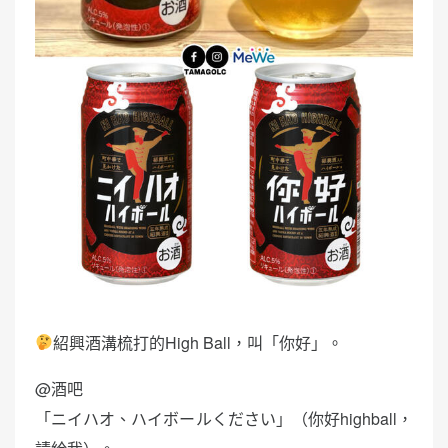
紹興酒溝梳打的High Ball，叫「你好」。
@酒吧
「ニイハオ、ハイボールください」（你好highball，