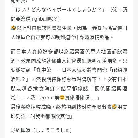
請給我）。
「はい！どんなハイボールでしょうか？」（係！請
問要邊種highball呢？）
以上對白應該唔會發生嘅，因為三菱食品係宣傳叫
人喺屋企自己就可以嘆到適合中菜嘅酒精飲品。
而日本人真係好多都以為紹興酒係華人地區都飲嘅
酒，效果同成龍就係華人社會最紅嘅明星差唔多。只
要係提到「食中菜」，日本人就多數會問你「配紹興
酒吧？」，然後期待你好熟悉咁講解下。上次有日本
朋友嚟香港食海鮮，結果都係話「梗係開紹興酒
啦！」，我「errrr，唉
真係唔係呀…..」
最後餐廳搵咗成晚，終於搵到枝封咗塵嘅出嚟
朋友
即刻話「咁我哋都係飲其他」
◎紹興酒（しょうこうしゅ）