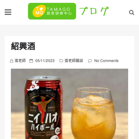
Skip
to
content
紹興酒
P
蛋老師
05/11/2023
蛋老師雜談
No Comments
o
s
t
e
d
o
n