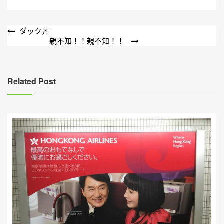
文
ダック丼
親不知！！親不知！！
章
導
覽
Related Post