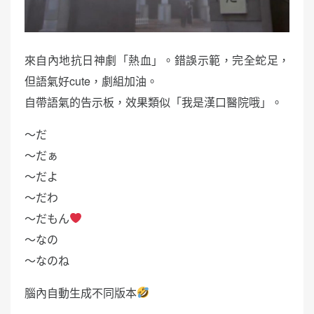
來自內地抗日神劇「熱血」。錯誤示範，完全蛇足，
但語氣好cute，劇組加油。
自帶語氣的告示板，效果類似「我是漢口醫院哦」。
〜だ
～だぁ
〜だよ
〜だわ
〜だもん
～なの
〜なのね
腦內自動生成不同版本