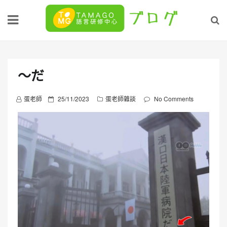
Skip
to
content
〜だ
P
蛋老師
25/11/2023
蛋老師雜談
No Comments
o
s
t
e
d
o
n