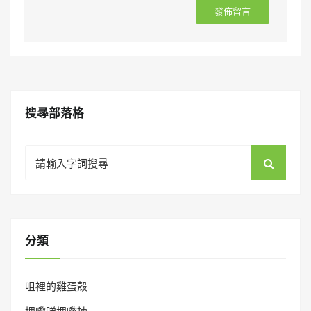
搜㝷部落格
Search
for:
分類
咀裡的雞蛋殼
埋嚟睇埋嚟揀