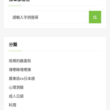
Search
for:
分類
咀裡的雞蛋殼
埋嚟睇埋嚟揀
廣東話vs日本語
心理測驗
成人日語
料理