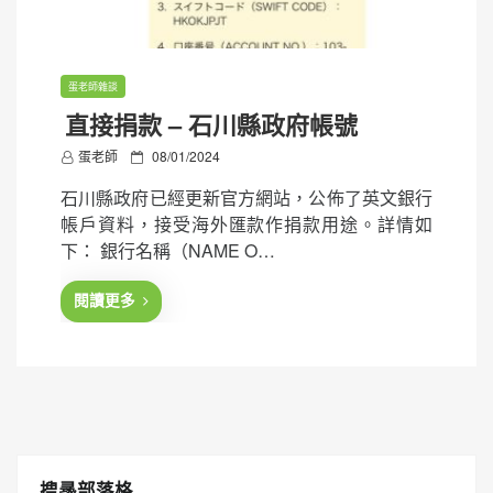
蛋老師雜談
直接捐款 – 石川縣政府帳號
P
蛋老師
08/01/2024
o
石川縣政府已經更新官方網站，公佈了英文銀行
s
帳戶資料，接受海外匯款作捐款用途。詳情如
t
下： 銀行名稱（NAME O…
e
d
閱讀更多
o
n
搜㝷部落格