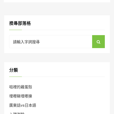
搜㝷部落格
Search
for:
分類
咀裡的雞蛋殼
埋嚟睇埋嚟揀
廣東話vs日本語