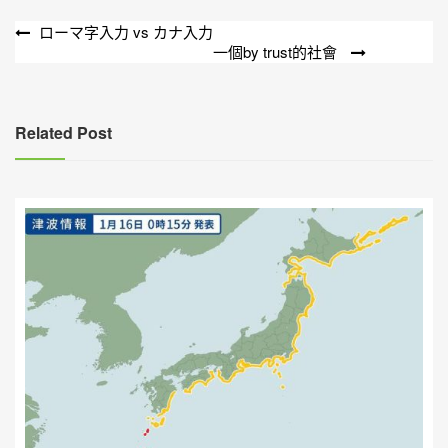
文
ローマ字入力 vs カナ入力
一個by trust的社會
章
導
覽
Related Post