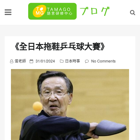
Skip
to
content
《全日本拖鞋乒乓球大賽》
P
蛋老師
31/01/2024
日本時事
No Comments
o
s
t
e
d
o
n