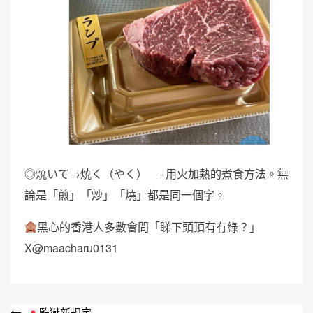
◎焼いて→焼く（やく） - 用火加熱的煮食方法。無
論是「煎」「炒」「燒」都是同一個字。
黑心的香港人多數會問「睇下頭頂有冇綠？」
X@maacharu0131
監獄新規定