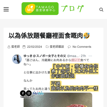
Skip
to
content
以為係放題餐廳裡面食嘅肉
P
蛋老師
22/02/2024
蛋老師雜談
No Comments
o
s
t
e
d
o
n