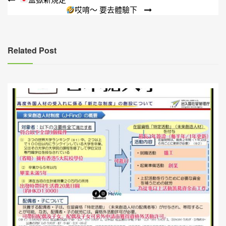
文
哎唷～ 要去體驗下
章
導
覽
Related Post