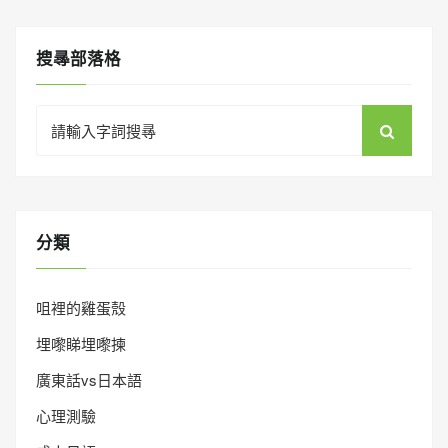
搜㝷部落格
Search
for:
分類
咀裡的雞蛋殼
埋嚟睇埋嚟揀
廣東話vs日本語
心理測驗