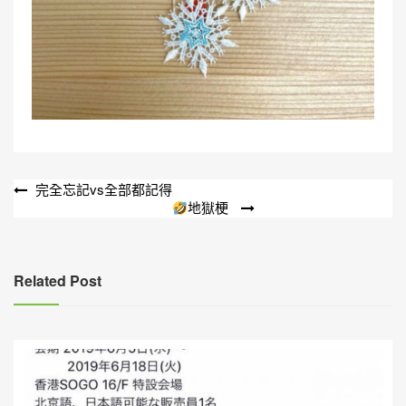
文
完全忘記vs全部都記得
地獄梗
章
導
覽
Related Post