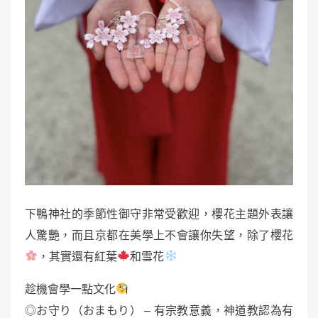
下鴨神社的季節性御守非常受歡迎，櫻花主題外表讓
人驚艷，而且京都在美學上不會讓你失望，除了櫻花
，其實還有紅葉
和雪花
趁機會學一點文化
◎お守り（おまもり） – 有宗教意義，神道教認為有