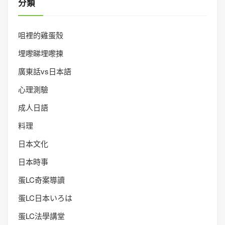
分類
咀裡的雞蛋殼
埋嚟睇埋嚟揀
廣東話vs日本語
心理測驗
成人日語
料理
日本文化
日本時事
蛋LC奇案導讀
蛋LC日本いろは
蛋LC法學講堂