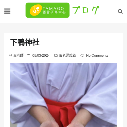
Skip
to
content
下鴨神社
P
蛋老師
05/03/2024
蛋老師雜談
No Comments
o
s
t
e
d
o
n