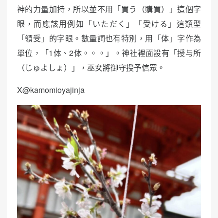
神的力量加持，所以並不用「買う（購買）」這個字
眼，而應該用例如「いただく」「受ける」這類型
「領受」的字眼。數量詞也有特別，用「体」字作為
單位，「1体、2体。。。」。神社裡面設有「授与所
（じゅよしょ）」，巫女將御守授予信眾。
X@kamomioyajinja