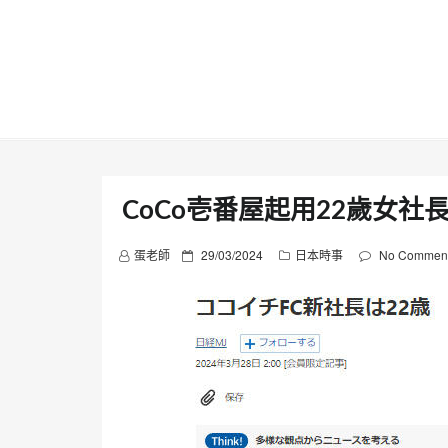
Skip
to
content
CoCo壱番屋起用22歲女社
P
蛋老師
29/03/2024
日本時事
No Commen
o
s
t
e
d
o
n