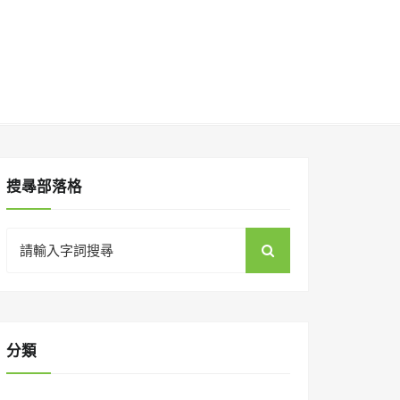
搜㝷部落格
Search
for:
分類