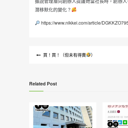
據說管理層向創辦人提議她當社長時，創辦人
潛移默化的變化？
https://www.nikkei.com/article/DGKKZ
文
買！買！（但未有得賣
）
章
導
覽
Related Post