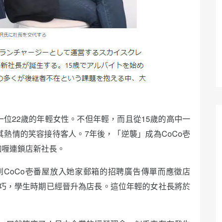
一位22歲的年輕女性。不但年輕，而且從15歲的高中一
其熱情的笑容接待客人。7年後，「逆襲」成為CoCo壱
咖喱連鎖店新社長。
CoCo壱番屋放入她家郵箱的招聘廣告傳單而應徵店
巧，學生時期已經晉升為店長。這位年輕的女社長將於