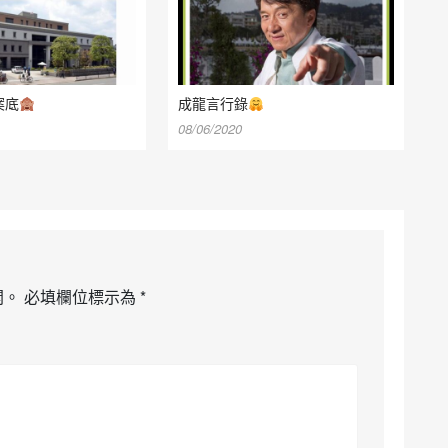
案底
成龍言行錄
08/06/2020
開。
必填欄位標示為
*