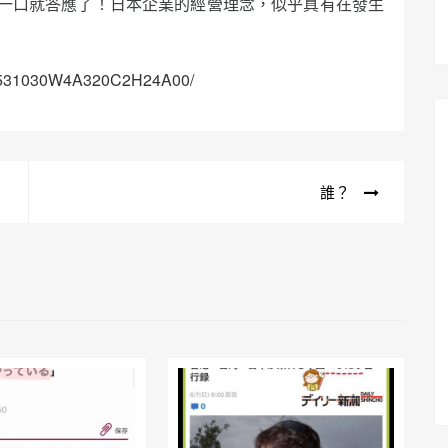
一口就答應了！日本企業的經營理念，似乎真有在發生
O79531030W4A320C2H24A00/
誰？