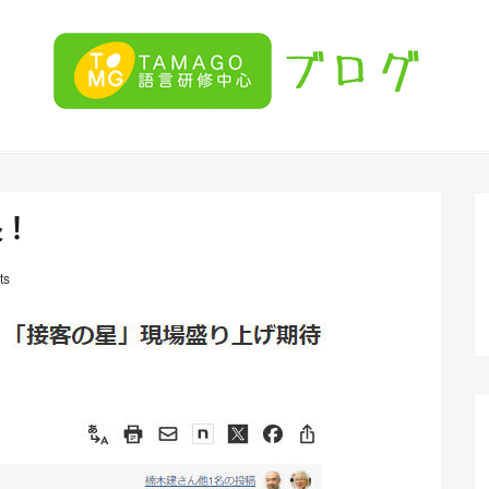
長！
ts