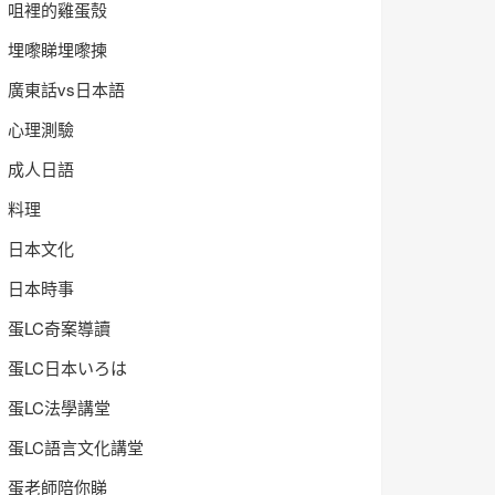
咀裡的雞蛋殼
埋嚟睇埋嚟揀
廣東話vs日本語
心理測驗
成人日語
料理
日本文化
日本時事
蛋LC奇案導讀
蛋LC日本いろは
蛋LC法學講堂
蛋LC語言文化講堂
蛋老師陪你睇