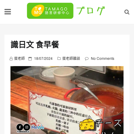
Skip
to
content
識日文 食早餐
P
蛋老師
18/07/2024
蛋老師雜談
No Comments
o
s
t
e
d
o
n