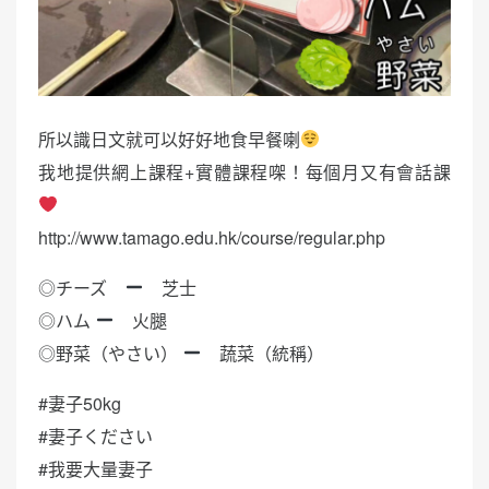
所以識日文就可以好好地食早餐喇
我地提供網上課程+實體課程㗎！每個月又有會話課
http://www.tamago.edu.hk/course/regular.php
◎チーズ
芝士
◎ハム
火腿
◎野菜（やさい）
蔬菜（統稱）
#妻子50kg
#妻子ください
#我要大量妻子