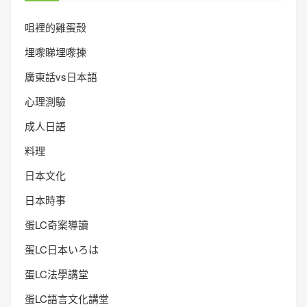
咀裡的雞蛋殼
埋嚟睇埋嚟揀
廣東話vs日本語
心理測驗
成人日語
料理
日本文化
日本時事
蛋LC奇案導讀
蛋LC日本いろは
蛋LC法學講堂
蛋LC語言文化講堂