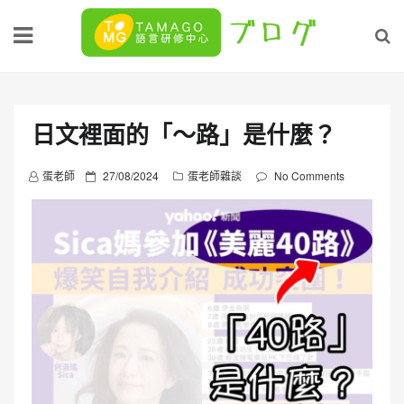
Skip
to
content
日文裡面的「～路」是什麼？
P
蛋老師
27/08/2024
蛋老師雜談
No Comments
o
s
t
e
d
o
n