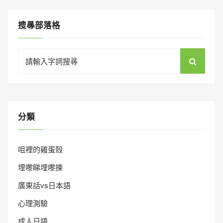
搜㝷部落格
Search
for:
分類
咀裡的雞蛋殼
埋嚟睇埋嚟揀
廣東話vs日本語
心理測驗
成人日語