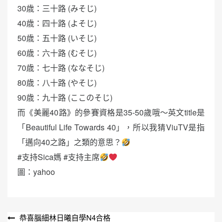
30歳：三十路 (みそじ)
40歳：四十路 (よそじ)
50歳：五十路 (いそじ)
60歳：六十路 (むそじ)
70歳：七十路 (ななそじ)
80歳：八十路 (やそじ)
90歳：九十路 (ここのそじ)
而《美麗40路》的參賽資格是35-50歲哦～英文title是
「Beautiful Life Towards 40」，所以我猜ViuTV是指
「邁向40之路」之類的意思？
#支持Sica媽 #支持主席
圖：yahoo
文
恭喜腦細林日曦自學N4合格