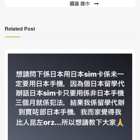
臓器 雑巾
章
導
覽
Related Post