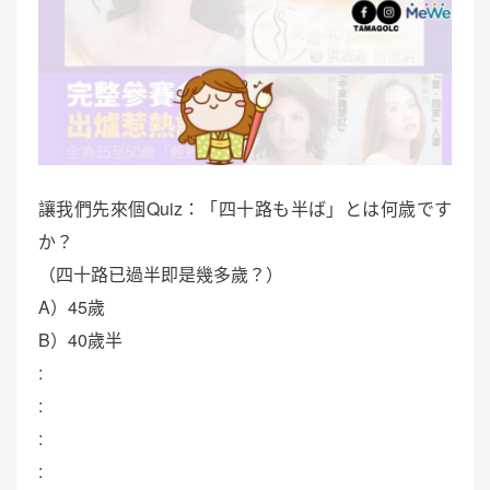
讓我們先來個Quiz：「四十路も半ば」とは何歳です
か？
（四十路已過半即是幾多歲？）
A）45歲
B）40歲半
:
:
:
: