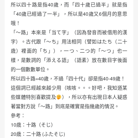
所以四十路是指40歲，而「四十歲已過半」就是指
「40歲已經過了一半」，所以是40歲又6個月的意思
哦！
「～路」本來是「当て字」（因為發音而被借用的漢
字）。古代跟「～ち」用法相同（譬如はたち（二十
歳）裡面的「ち」），一つ、二つ的「～つ」也一
樣，是數詞的「添える語」（語素）放在數目字後面
的一個數數單位。
所以四十路=40歲，不過「四十代」卻是指40-49歲！
這個詞已經越來越少用（咳咳。。。好吧，我知道某
些媒體特別喜歡提及
），所以亦有出現日本人疑惑
著當對方說「～路」到底是確實是指幾歲的情況。
參考：
10歳：十路（そじ）
20歳：二十路 (ふたそじ)