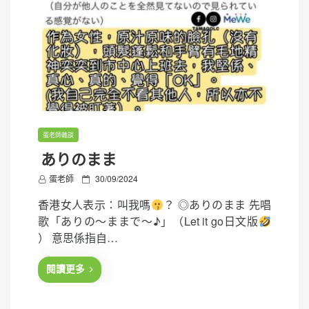
蛋老師雜談
ありのまま
P
蛋老師
30/09/2024
o
香港女人表示：叫我嗎
？ ◎ありのまま 先唱
s
歌「ありの～ままで〜♪」（Let it go日文版
t
） 意思係指自…
e
d
閱讀更多
o
n