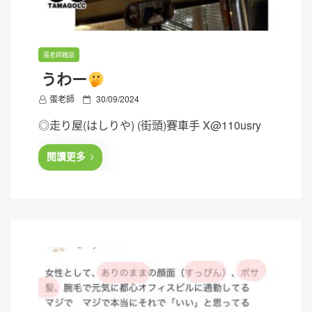
蛋老師雜談
うわー
P
蛋老師
30/09/2024
o
◎走り屋(はしりや) (街頭)賽車手 X@110usry
s
t
閱讀更多
e
d
o
n