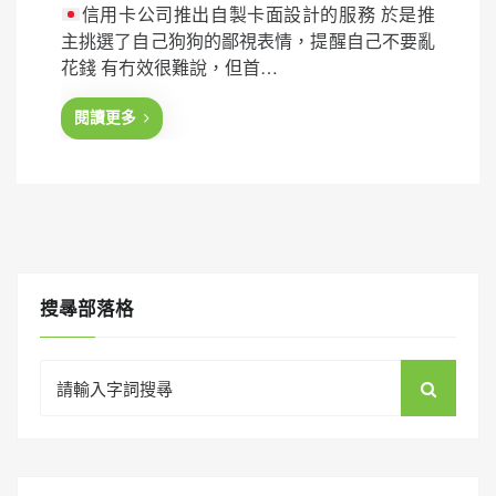
信用卡公司推出自製卡面設計的服務 於是推
s
主挑選了自己狗狗的鄙視表情，提醒自己不要亂
t
花錢 有冇效很難說，但首…
e
d
閱讀更多
o
n
搜㝷部落格
Search
for: