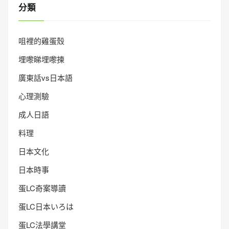
分類
咀裡的雞蛋殼
埋嚟睇埋嚟揀
廣東話vs日本語
心理測驗
成人日語
料理
日本文化
日本時事
蛋LC奇案導讀
蛋LC日本いろは
蛋LC法學講堂