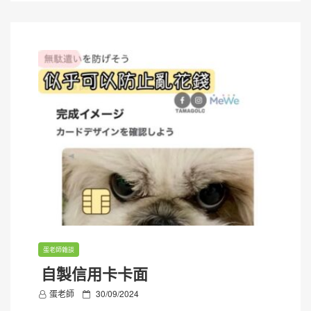
蛋老師雜談
自製信用卡卡面
P
蛋老師
30/09/2024
o