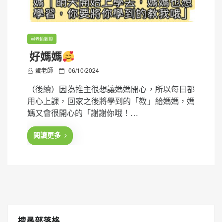
蛋老師雜談
好媽媽
P
蛋老師
06/10/2024
o
（後續）因為推主很想讓媽媽開心，所以每日都
s
用心上課，回家之後將學到的「教」給媽媽，媽
t
媽又會很開心的「謝謝你哦！…
e
d
閱讀更多
o
n
搜㝷部落格