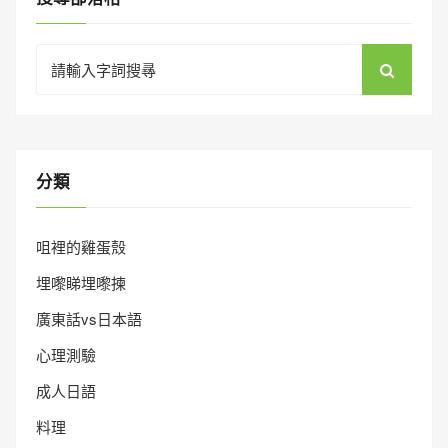
Search
for:
分類
咀裡的雞蛋殼
埋嚟睇埋嚟揀
廣東話vs日本語
心理測驗
成人日語
料理