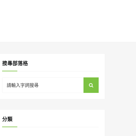
搜㝷部落格
Search
for:
分類