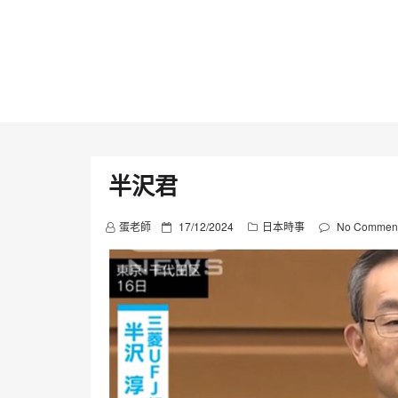
Skip
to
content
半沢君
P
蛋老師
17/12/2024
日本時事
No Commen
o
s
t
e
d
o
n