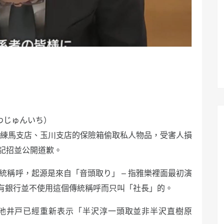
わじゅんいち）
從練馬支店、玉川支店的保險箱偷取私人物品，受害人損
記招並公開道歉。
統稱呼，起源是來自「音頭取り」 – 指雅樂裡面最初演
有銀行並不使用這個傳統稱呼而只叫「社長」的。
池井戸已經重新表示「半沢淳一頭取並非半沢直樹原