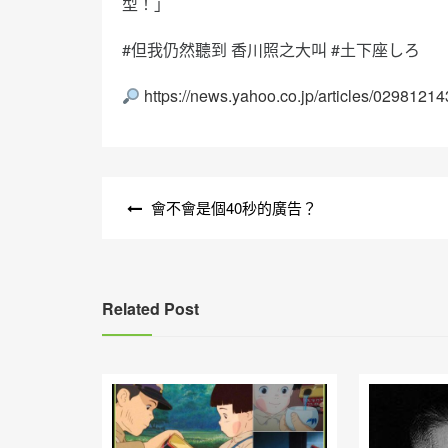
型！」
#但我仍然聽到 香川照之大叫 #土下座しろ
https://news.yahoo.co.jp/articles/0298
文
會不會是個40秒的廣告？
章
導
覽
Related Post