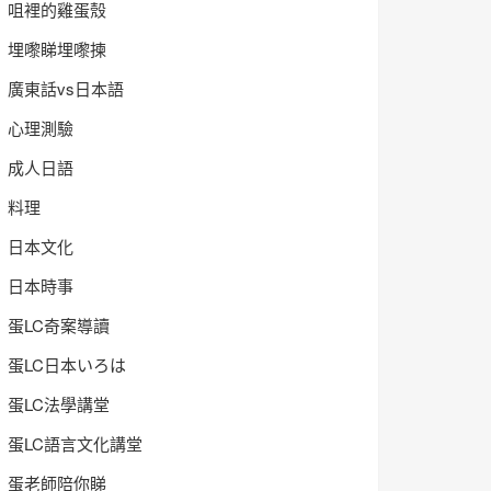
咀裡的雞蛋殼
埋嚟睇埋嚟揀
廣東話vs日本語
心理測驗
成人日語
料理
日本文化
日本時事
蛋LC奇案導讀
蛋LC日本いろは
蛋LC法學講堂
蛋LC語言文化講堂
蛋老師陪你睇