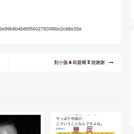
12143e99b8b4b86f56027830f6bc2c88e35e
對小強
和蒼蠅
說謝謝