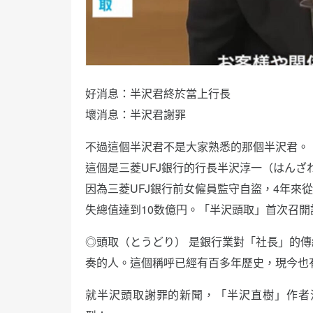
好消息：半沢君終於當上行長
壞消息：半沢君謝罪
不過這個半沢君不是大家熟悉的那個半沢君。
這個是三菱UFJ銀行的行長半沢淳一（はんざ
因為三菱UFJ銀行前女僱員監守自盜，4年來
失總值達到10数億円。「半沢頭取」首次召開
◎頭取（とうどり） 是銀行業對「社長」的傳
奏的人。這個稱呼已經有百多年歷史，現今也
就半沢頭取謝罪的新聞，「半沢直樹」作者