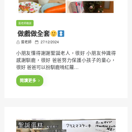
蛋老師雜談
做戲做全套
P
蛋老師
27/12/2024
o
小朋友懂得謝謝聖誕老人，很好 小朋友仲識得
s
感謝馴鹿，很好 爸爸努力保護小孩子的童心，
t
很好 爸爸可以扮馴鹿啃紅蘿…
e
d
閱讀更多
o
n