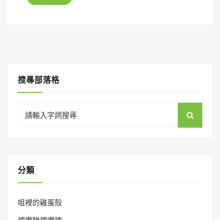
o
n
搜㝷部落格
Search
for:
分類
咀裡的雞蛋殼
埋嚟睇埋嚟揀