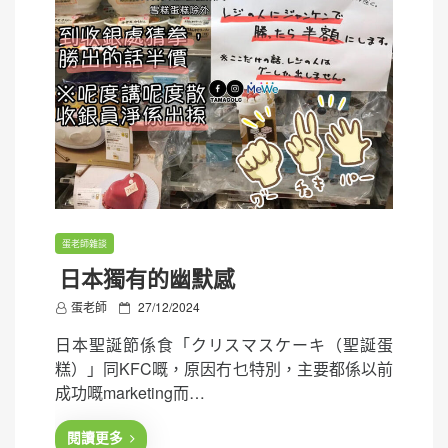
蛋老師雜談
日本獨有的幽默感
P
蛋老師
27/12/2024
o
日本聖誕節係食「クリスマスケーキ（聖誕蛋
s
糕）」同KFC嘅，原因冇乜特別，主要都係以前
t
成功嘅marketing而…
e
d
閱讀更多