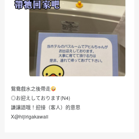
鴛鴦戲水之後帶走
◎お迎えしております(N4)
謙讓語哦！迎接（客人）的意思
X@hijirigakawaii