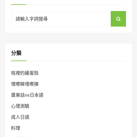
Search
for:
分類
咀裡的雞蛋殼
埋嚟睇埋嚟揀
廣東話vs日本語
心理測驗
成人日語
料理