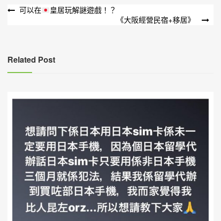
文
可以在
皇居玩解謎遊戲！？
《大阪經營民宿+移居》
章
導
覽
Related Post