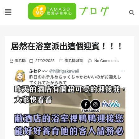
Skip
to
content
居然在浴室派出這個迎賓！！！
P
蛋老師
27/02/2025
蛋老師雜談
No Comments
o
s
t
e
d
o
n