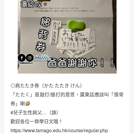
◎肩たたき券（かた たたき けん）
「たたく」是敲打/搥打的意思，廣東話應該叫「揼骨
券」喇
#兒子生性病父…（誤）
歡迎各位一齊學日文哦！
https://www.tamago.edu.hk/course/regular.php