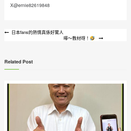
X@ernie82619848
文
日本fans的熱情真係好驚人
嘩～教材呀！
章
導
覽
Related Post