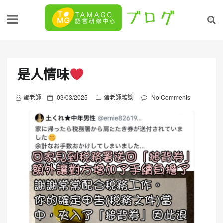
Skip
to
content
是人情味
P
蛋老師
03/03/2025
蛋老師雜談
No Comments
o
s
t
e
d
o
n