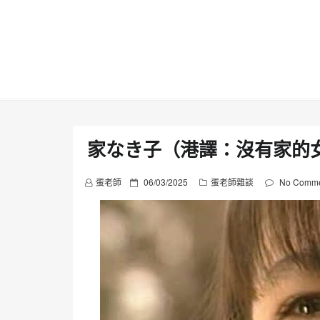
Skip
to
content
家なき子（港譯：沒有家的
P
蛋老師
06/03/2025
蛋老師雜談
No Comme
o
s
t
e
d
o
n