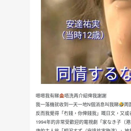
嗯嗯我有睇
唔洗再介紹俾我謝謝
我一落機就收到一天一地N個消息叫我睇
周
反而我覺得「冇錢，你俾錢我」嘅日文，又或
1994年的非常受歡迎的電視劇「家なき子（
歲的主人翁「相沢すず（安達祐実飾演）」被