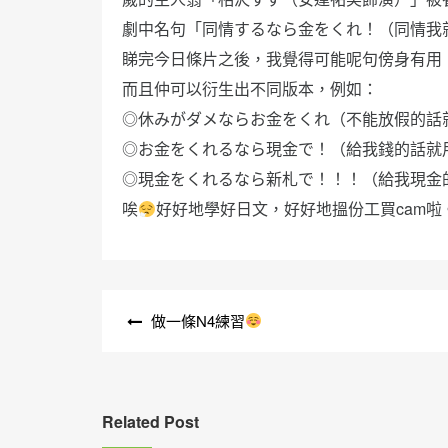
劇中名句「同情するなら金をくれ！（同情我
睇完今日條片之後，我覺得可能呢句傍身有用
而且仲可以衍生出不同版本，例如：
◎休みがダメならお金をくれ（不能放假的話
◎お金をくれるなら現金で！（給我錢的話就
◎現金をくれるなら新札で！！！（給我現金
唉
好好地學好日文，好好地搵份工買cam啦
文
做一條N4練習
章
導
覽
Related Post