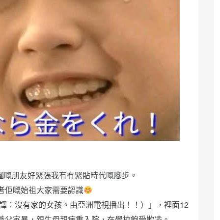
圍嘅朋友好緊張我有冇緊貼時代嘅腳步。
者佢嘅始祖大家需要認識
港譯：沒有家的女孩。由亞洲電視播出！！）」，裡面12
養父家暴，親生母親病重入院，在學校飽受欺凌。