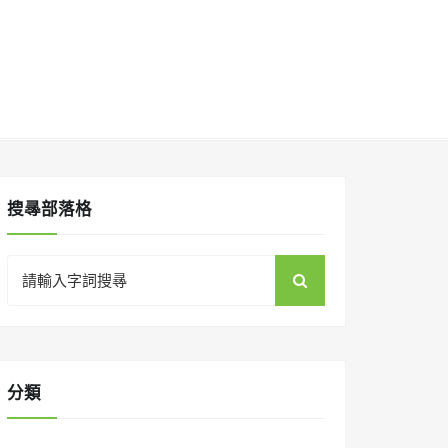
搜㝷部落格
Search
for:
分類