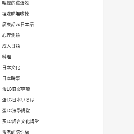
咀裡的雞蛋殼
埋嚟睇埋嚟揀
廣東話vs日本語
心理測驗
成人日語
料理
日本文化
日本時事
蛋LC奇案導讀
蛋LC日本いろは
蛋LC法學講堂
蛋LC語言文化講堂
蛋老師陪你睇