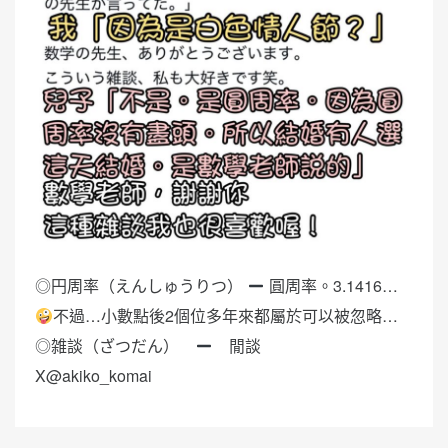
◎円周率（えんしゅうりつ）
圓周率。3.1416…
不過…小數點後2個位多年來都屬於可以被忽略…
◎雑談（ざつだん）
閒談
X@akiko_komai