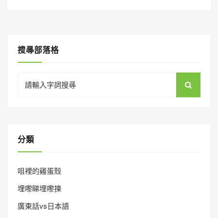
搜㝷部落格
Search
for:
分類
咀裡的雞蛋殼
埋嚟睇埋嚟揀
廣東話vs日本語