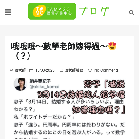
Skip
to
content
哦哦哦～數學老師嫁得過～
（？）
P
蛋老師
15/03/2025
蛋老師雜談
No Comments
o
s
t
e
d
o
n