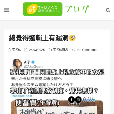
Skip
to
content
總覺得邏輯上有漏洞
P
蛋老師
24/03/2025
蛋老師雜談
No Comments
o
s
t
e
d
o
n