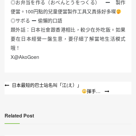
◎お弁当を作る（おべんとうをつくる）
製作
便當。100円點的兒童便當製作工具又真係好多㗎
◎サボる
偷懶的口語
題外話：日本社會跟香港相比，較少在外吃飯。如果
要在日本經營一盤生意，要仔細了解當地生活模式
哦！
X@AkoGoen
文
日本最短的巴士站名叫「江(え）」
揮手…
章
導
覽
Related Post