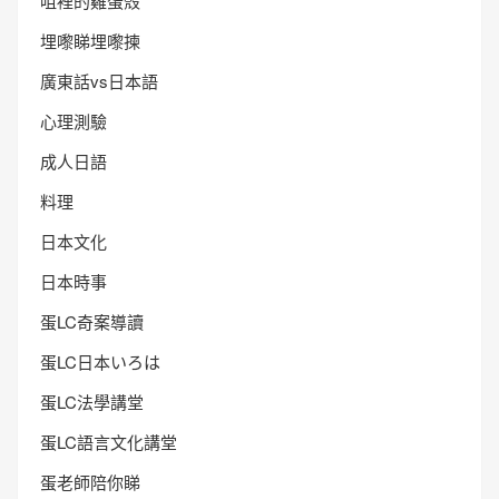
咀裡的雞蛋殼
埋嚟睇埋嚟揀
廣東話vs日本語
心理測驗
成人日語
料理
日本文化
日本時事
蛋LC奇案導讀
蛋LC日本いろは
蛋LC法學講堂
蛋LC語言文化講堂
蛋老師陪你睇