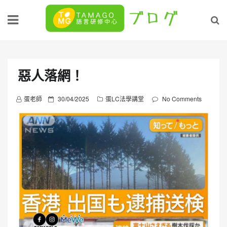
Skip
to
content
惡人落網！
P
蛋老師
30/04/2025
蛋LC法學講堂
No Comments
o
s
t
e
d
o
n