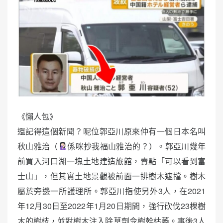
《懶人包》
還記得這個新聞？呢位郭亞川原來仲有一個日本名叫
秋山雅治（
係咪抄我福山雅治的？）。郭亞川幾年
前買入河口湖一塊土地建造旅館，賣點「可以看到富
士山」，但其實土地景觀被前面一排樹木遮擋。樹木
屬於旁邊一所護理所。郭亞川指使另外3人，在2021
年12月30日至2022年1月20日期間，強行砍伐23棵樹
木的樹枝，並對樹木注入除草劑令樹幹枯萎。事後3人