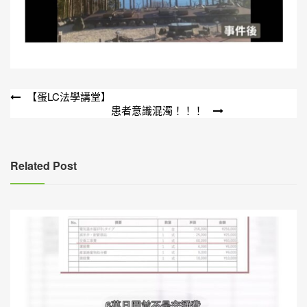
文
【蛋LC法學講堂】
患者意識混濁！！！
章
導
覽
Related Post