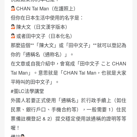
CHAN Tai Man（在護照上）
但你在日本生活中使用的名字是：
陳大文（日文漢字版本）
或者田中文子（日本化名）
那麼這個**「陳大文」或「田中文子」**就可以登記為
你的「通稱名（通称名）」。
在文章或自我介紹中，會寫成「田中文子 こと CHAN
Tai Man」。意思就是「CHAN Tai Man，也就是大家
平時叫的田中文子」。
#蛋LC法學講堂
外國人若要正式使用「通稱名」於行政手續上（如住
民票、銀行戶口、手機合約等），一般需要 1）住民
票備註欄登記 & 2）提交穩定使用該通稱的證明等等
喔！
備註