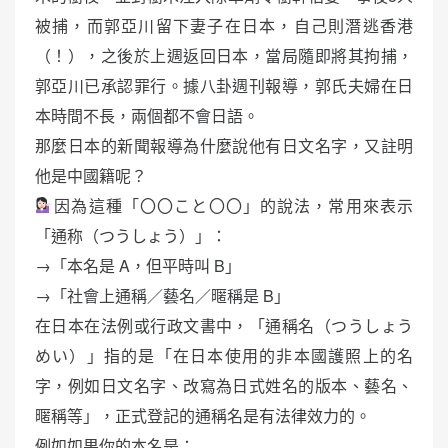
被捕，而郭亞川留下妻子在日本，自己則潛逃香港
（！），之後於上週返回日本，當局隨即將其拘捕，
郭亞川已承認罪行。據八卦週刊報導，郭氏夫婦在日
本時間不長，兩個都不會日語。
那麼日本的新聞報導為什麼說他有日文名字，又註明
他是中國籍呢？
因為這種「〇〇こと〇〇」的說法，常用來表示
「通称（つうしょう）」：
→「本名是 A，但平時叫 B」
→「社會上通稱／藝名／暱稱是 B」
在日本在法例或行政文書中，「通稱名（つうしょう
めい）」指的是「在日本使用的非本國護照上的名
字，例如日文名字、改寫為日式姓名的版本、藝名、
暱稱等」，正式登記的通稱名是有法律效力的。
例如如果你的本名是：