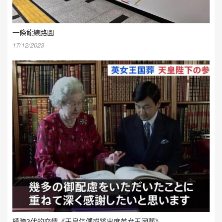
一條龍線路圖
17/12/2023
橫跨3代的交情《天皇伉儷或將出席英女王國葬》