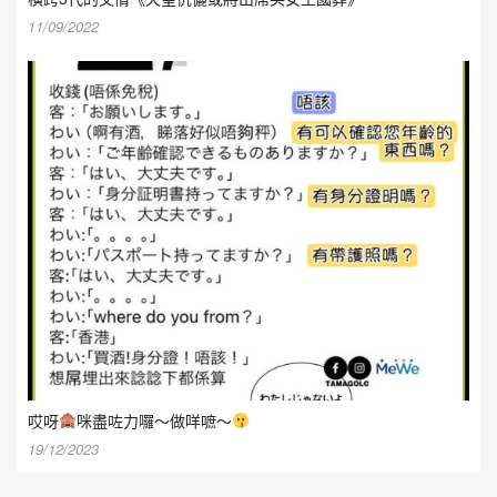
11/09/2022
哎呀
咪盡咗力囉～做咩嗻～
19/12/2023