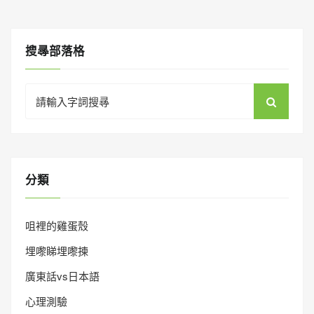
搜㝷部落格
Search
for:
分類
咀裡的雞蛋殼
埋嚟睇埋嚟揀
廣東話vs日本語
心理測驗