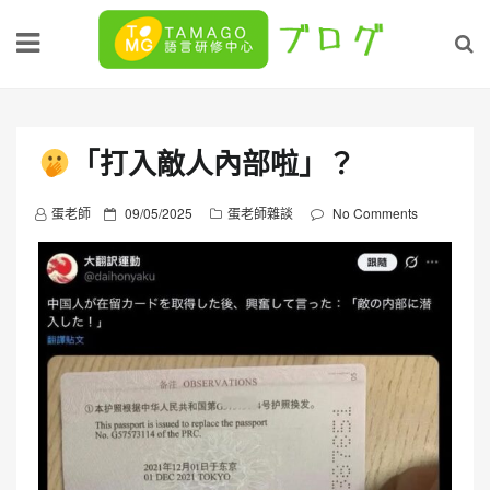
Skip
to
content
「打入敵人內部啦」？
P
蛋老師
09/05/2025
蛋老師雜談
No Comments
o
s
t
e
d
o
n