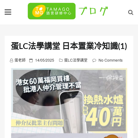
Skip
to
content
蛋LC法學講堂 日本置業冷知識(1)
P
蛋老師
14/05/2025
蛋LC法學講堂
No Comments
o
s
t
e
d
o
n