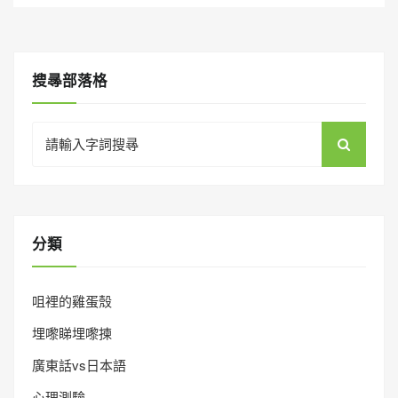
搜㝷部落格
Search
for:
分類
咀裡的雞蛋殼
埋嚟睇埋嚟揀
廣東話vs日本語
心理測驗