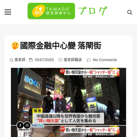
Skip
to
content
國際金融中心變 落閘街
P
蛋老師
03/07/2025
蛋老師雜談
No Comments
o
s
t
e
d
o
n