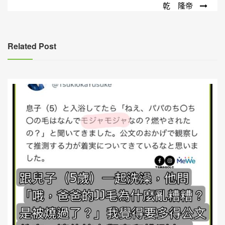
乾 隆帝
章
導
覽
Related Post