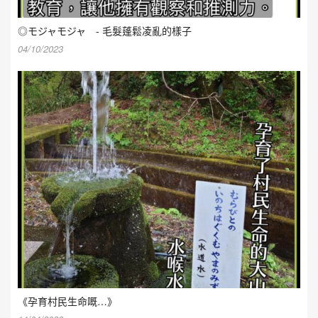
◎モジャモジャ - 毛髮蓬鬆凌亂的樣子
04/10/2023
《孕育村民生命嘅…》