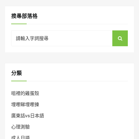
搜㝷部落格
Search
for:
分類
咀裡的雞蛋殼
埋嚟睇埋嚟揀
廣東話vs日本語
心理測驗
成人日語