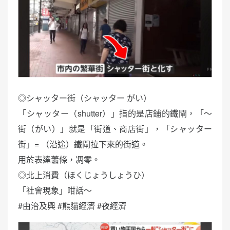
◎シャッター街（シャッター がい）
「シャッター（shutter）」指的是店鋪的鐵閘，「～
街（がい）」就是「街道、商店街」，「シャッター
街」= （沿途）鐵閘拉下來的街道。
用於表達蕭條，凋零。
◎北上消費（ほくじょうしょうひ）
「社會現象」咁話～
#由治及興 #熊貓經濟 #夜經濟