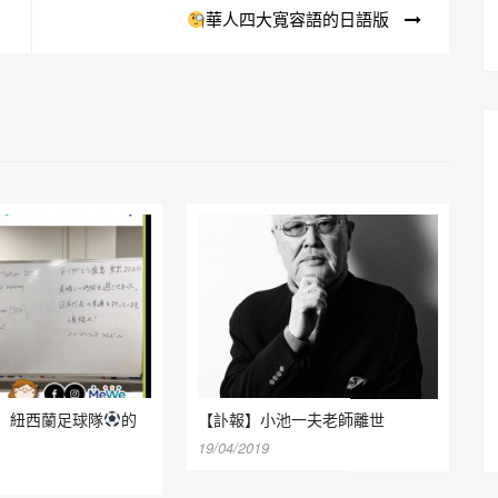
華人四大寬容語的日語版
】 紐西蘭足球隊
的
【訃報】小池一夫老師離世
19/04/2019