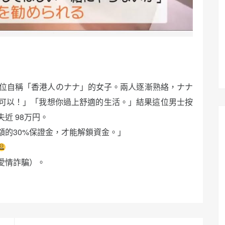
一位自稱「香港人のナナ」的女子。兩人逐漸熟絡，ナナ
可以！」「我想你過上舒適的生活。」結果這位男士按
近 98万円。
額的30%保證金，才能解鎖資金。」
愛情詐騙）。