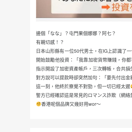
邊個「なな」？屯門果個娜娜？阿七？
有親切感！？
日本山形縣有一位50代男士，在IG上認識了
開始鼓勵他投資：「我靠加密貨幣賺錢，你都
指示開設了加密資產帳戶，三次轉帳，合共損失
對方說可以提款時卻突然加句：「要先付出金
這一刻，他終於察覺不對勁，但一切已經太遲
警方已經確認這是常見的ロマンス詐欺（網絡
香港呢個品牌又幾好用wor～