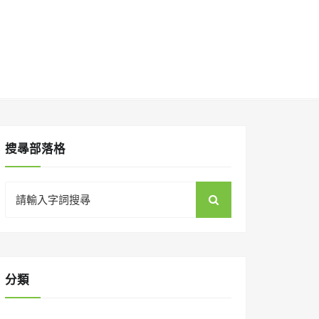
搜㝷部落格
Search
for:
分類