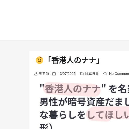
Skip
to
content
「香港人のナナ」
P
蛋老師
13/07/2025
日本時事
No Commen
o
s
t
e
d
o
n