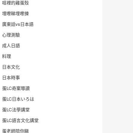
咀裡的雞蛋殼
埋嚟睇埋嚟揀
廣東話vs日本語
心理測驗
成人日語
料理
日本文化
日本時事
蛋LC奇案導讀
蛋LC日本いろは
蛋LC法學講堂
蛋LC語言文化講堂
蛋老師陪你睇