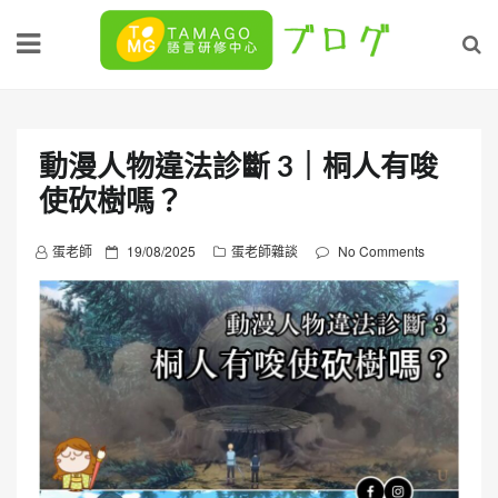
Skip
to
content
動漫人物違法診斷 3｜桐人有唆
使砍樹嗎？
P
蛋老師
19/08/2025
蛋老師雜談
No Comments
o
s
t
e
d
o
n