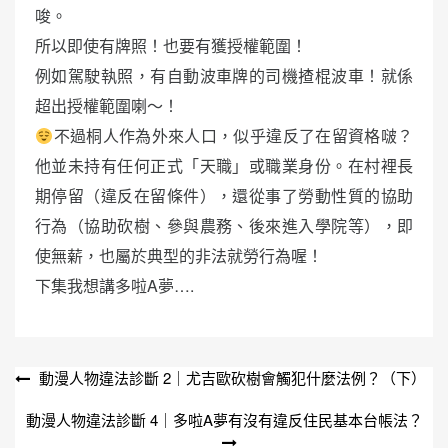
唆。
所以即使有牌照！也要有獲授權範圍！
例如駕駛執照，有自動波車牌的司機揸棍波車！就係
超出授權範圍喇～！
不過桐人作為外來人口，似乎違反了在留資格啵？
他並未持有任何正式「天職」或職業身份。在村裡長
期停留（違反在留條件），還從事了勞動性質的協助
行為（協助砍樹、參與農務、後來進入學院等），即
使無薪，也屬於典型的非法就勞行為喔！
下集我想講多啦A夢….
文
動漫人物違法診斷 2｜尤吉歐砍樹會觸犯什麼法例？（下）
章
動漫人物違法診斷 4｜多啦A夢有沒有違反住民基本台帳法？
導