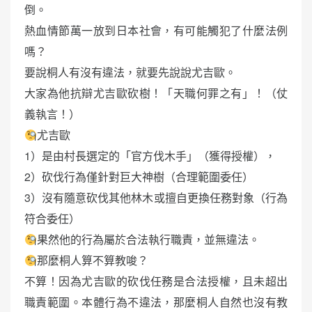
倒。
熱血情節萬一放到日本社會，有可能觸犯了什麼法例
嗎？
要說桐人有沒有違法，就要先說說尤吉歐。
大家為他抗辯尤吉歐砍樹！「天職何罪之有」！（仗
義執言！）
尤吉歐
1）是由村長選定的「官方伐木手」（獲得授權），
2）砍伐行為僅針對巨大神樹（合理範圍委任）
3）沒有隨意砍伐其他林木或擅自更換任務對象（行為
符合委任）
果然他的行為屬於合法執行職責，並無違法。
那麼桐人算不算教唆？
不算！因為尤吉歐的砍伐任務是合法授權，且未超出
職責範圍。本體行為不違法，那麼桐人自然也沒有教