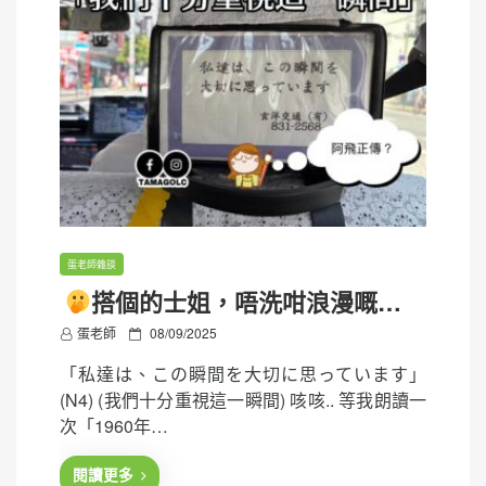
蛋老師雜談
搭個的士姐，唔洗咁浪漫嘅…
P
蛋老師
08/09/2025
o
「私達は、この瞬間を大切に思っています」
s
(N4) (我們十分重視這一瞬間) 咳咳.. 等我朗讀一
t
次「1960年…
e
d
閱讀更多