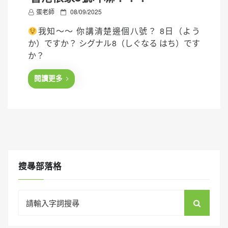
P
蛋老師
08/09/2025
o
我知～～ 你講清楚邊個八號？ 8日（よう
s
か）ですか？ シグナル8（しぐなる はち）です
t
か？
e
d
閱讀更多
o
n
搜㝷部落格
Search
for: