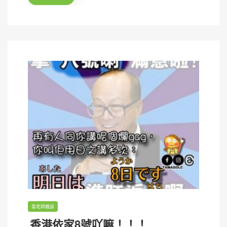
o
n
蛋老師雜談
香港依家8號吖嘛！！！