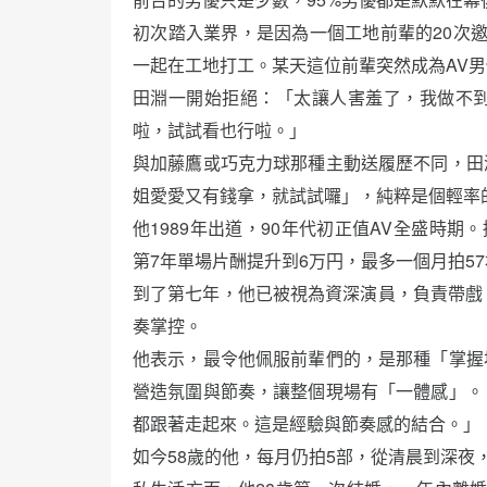
初次踏入業界，是因為一個工地前輩的20次
一起在工地打工。某天這位前輩突然成為AV
田淵一開始拒絕：「太讓人害羞了，我做不到
啦，試試看也行啦。」
與加藤鷹或巧克力球那種主動送履歷不同，田
姐愛愛又有錢拿，就試試囉」，純粹是個輕率
他1989年出道，90年代初正值AV全盛時期。
第7年單場片酬提升到6万円，最多一個月拍57
到了第七年，他已被視為資深演員，負責帶戲 
奏掌控。
他表示，最令他佩服前輩們的，是那種「掌握
營造氛圍與節奏，讓整個現場有「一體感」。
都跟著走起來。這是經驗與節奏感的結合。」
如今58歲的他，每月仍拍5部，從清晨到深夜