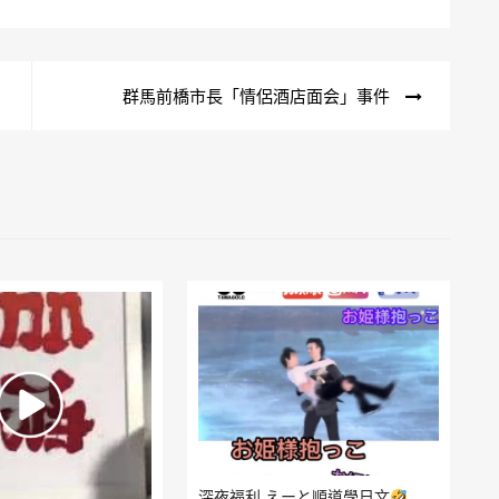
群馬前橋市長「情侶酒店面会」事件
深夜福利 えーと順道學日文