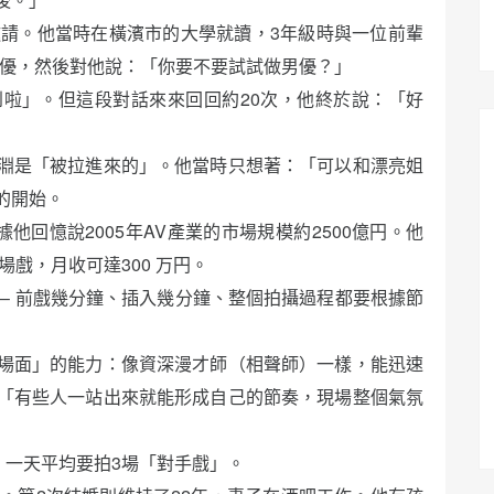
邀請。他當時在橫濱市的大學就讀，3年級時與一位前輩
男優，然後對他說：「你要不要試試做男優？」
啦」。但這段對話來來回回約20次，他終於說：「好
淵是「被拉進來的」。他當時只想著：「可以和漂亮姐
的開始。
據他回憶說2005年AV產業的市場規模約2500億円。他
場戲，月收可達300 万円。
– 前戲幾分鐘、插入幾分鐘、整個拍攝過程都要根據節
場面」的能力：像資深漫才師（相聲師）一樣，能迅速
「有些人一站出來就能形成自己的節奏，現場整個氣氛
，一天平均要拍3場「對手戲」。