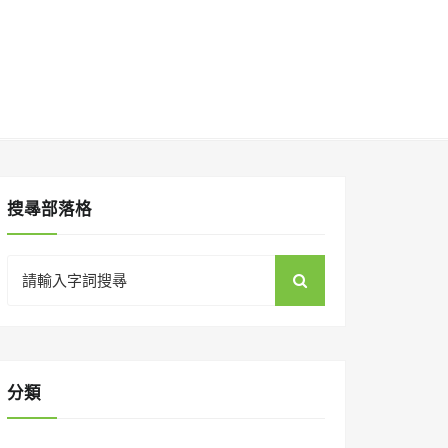
搜㝷部落格
Search
for:
分類