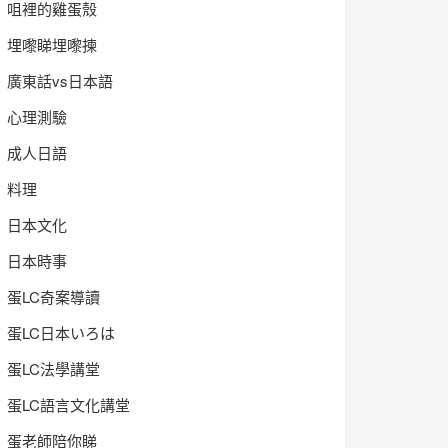
咀裡的雞蛋殼
埋嚟睇埋嚟揀
廣東話vs日本語
心理測驗
成人日語
料理
日本文化
日本時事
蛋LC奇案導讀
蛋LC日本いろは
蛋LC法學講堂
蛋LC語言文化講堂
蛋老師陪你睇