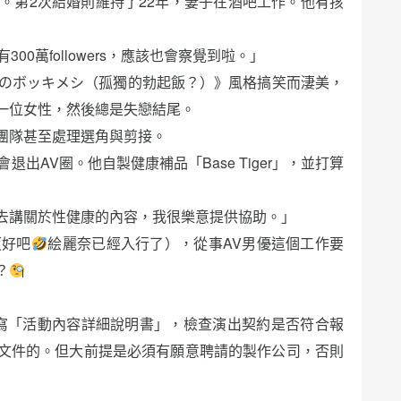
。第2次結婚則維持了22年，妻子在酒吧工作。他有孩
0萬followers，應該也會察覺到啦。」
孤獨のボッキメシ（孤獨的勃起飯？）》風格搞笑而淒美，
一位女性，然後總是失戀結尾。
團隊甚至處理選角與剪接。
出AV圈。他自製健康補品「Base Tiger」，並打算
去講關於性健康的內容，我很樂意提供協助。」
（好吧
絵麗奈已經入行了），從事AV男優這個工作要
？
寫「活動內容詳細說明書」，檢查演出契約是否符合報
文件的。但大前提是必須有願意聘請的製作公司，否則