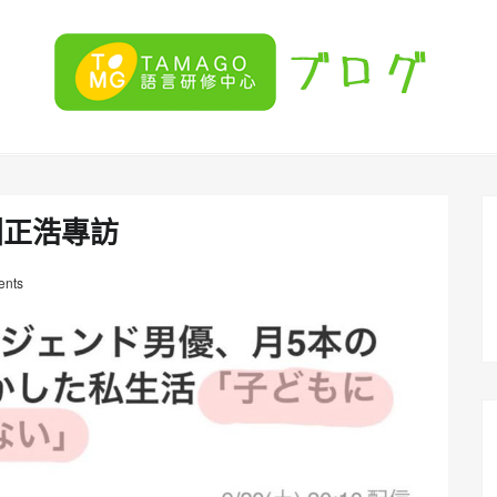
淵正浩專訪
nts