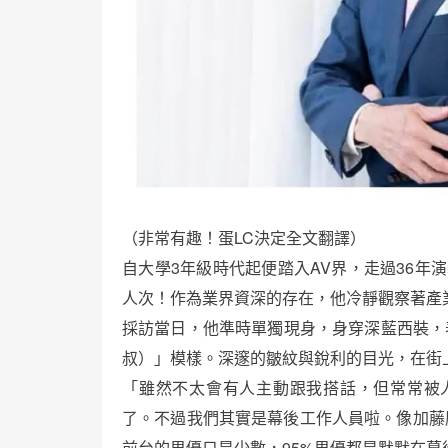
（非常有趣！蛋LC決定全文翻譯）
自大學3年級時代起便踏入AV界，走過36年
人次！作為業界資深的存在，他冷靜觀察著產
採訪當日，他準時單獨現身，身穿深藍西裝，
叔）」模樣。深邃的皺紋與銳利的目光，在街
「雖然不太會有人主動跟我搭話，但常常被人
了。不過我們其實是幕後工作人員啦。像加藤
前台的男優只是少數，95%男優都是默默在幕