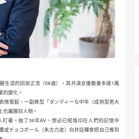
演藝生涯的田淵正浩（58歲），其共演女優數量多達1萬
業的變化。
表情堅毅，一副典型「ダンディーな中年（成熟型男大
上也屬醒目人物。
盯著。做了36年AV，想必已經烙印在人們的記憶中
鷹或チョコボール（朱古力波）向井這種會把自己推到
後。」