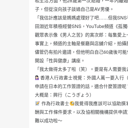
私生活方面，他28歲第一次結婚，一年內離婚
子，但從沒向孩子談過自己是AV男優。
「我估計應該是媽媽處理好了吧……但我SNS有30
田淵近年積極經營SNS，YouTube頻道《
觀眾表示像《男人之苦》的寅次郎：每集愛上
事實上，頻道的主軸是餐廳與店舖介紹，拍攝
儘管仍有拍片邀請，但他明白自己60歲後可能會退
開設「性與健康」講座。
「我太做得太多了啦（笑）。要是有人需要我
香港人行政書士視覺：外國人萬一要入行
申請在日本的工作簽證的話，適合什麼簽證呢
大概是：興行（こうぎょう）
作為行政書士
我覺得我應該可以協助撰
酬與工作條件要求，以及協相關機構提供申請
難以成功啦～