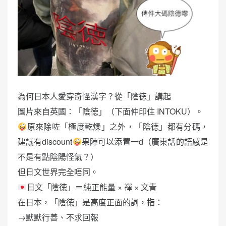
為何日本人愛穿奇怪漢字？從「陰徳」講起
圖片來自英國：「陰徳」（下面仲印住 INTOKU）。
原來除咗「極度乾燥」之外，「陰徳」都有分碼，
建議有discount
果陣可以添置一d（廣東話的語感是
不是有點陰陽怪氣？）
但日文世界完全唔同。
日文「陰徳」＝純正能量 × 禪 × 文青
在日本，「陰徳」是高度正面的詞，指：
→默默行善、不求回報