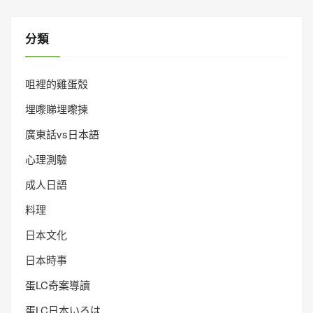
分類
咀裡的雞蛋殼
埋嚟睇埋嚟揀
廣東話vs日本語
心理測驗
成人日語
料理
日本文化
日本時事
蛋LC奇案導讀
蛋LC日本いろは