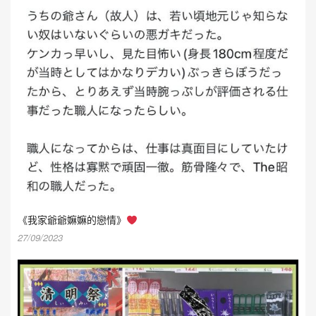
《我家爺爺嫲嫲的戀情》
27/09/2023