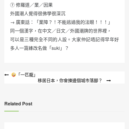
⑦ 修羅道／業／因果
外國潮人覺得很佛學很深沉
→ 廣東話：「業障？！不能逃過我的法眼！！！」
同一個漢字，在中文／日文／外國潮牌的世界裡，
可以是三種完全不同的人設。大家仲記唔記得早年好
多人一窩蜂改名做「suki」？
文
「一匹龍」
移居日本，你會揀邊個城市落腳？
章
導
覽
Related Post