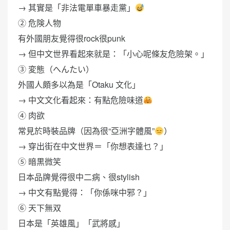
→ 其實是「非法電單車暴走黨」
② 危険人物
有外國朋友覺得很rock很punk
→ 但中文世界看起來就是：「小心呢條友危險架。」
③ 変態（へんたい）
外國人頗多以為是「Otaku 文化」
→ 中文文化看起來：有點危險味道
④ 肉欲
常見於時裝品牌（因為很“亞洲字體風”
）
→ 穿出街在中文世界＝「你想表達乜？」
⑤ 暗黒微笑
日本品牌覺得很中二病、很stylish
→ 中文有點覺得：「你係咪中邪？」
⑥ 天下無双
日本是「英雄風」「武將感」