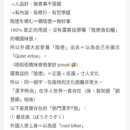
→人品好、做善事不張揚
→有內涵、有修行、有哲學感
陰徳を積む＝積陰德＝做好事
100% 是正向用語，沒有廣東話那種「陰德值扣曬」
的嘲諷味道。
所以外國大叔穿着「陰徳」出去＝以為自己在展示
「Quiet virtue」。
（唔知佢媽咪會唔會好 proud
）
廣東話的「陰德」＝正面 × 反諷 × 寸人文化
所以，同一個字，在兩地的文化距離非常大。
「漢字時尚」在洋人世界一直存在（係，我知道「劉
慧卿」咳咳）
以下是真實存在的「熱門漢字T恤」：
① 暴走族（ぼうそうぞく）
外國人穿上身＝以為是「cool biker」