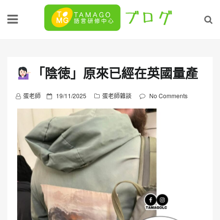
Skip
to
content
「陰徳」原來已經在英國量產
P
蛋老師
19/11/2025
蛋老師雜談
No Comments
o
s
t
e
d
o
n