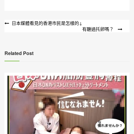
文
日本媒體看見的香港市民是怎樣的↓
有聽過托卵嗎？
章
導
覽
Related Post