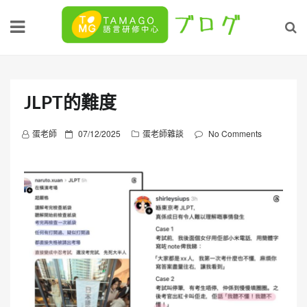
Skip
to
content
JLPT的難度
P
蛋老師
07/12/2025
蛋老師雜談
No Comments
o
s
t
e
d
o
n