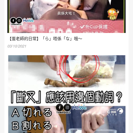
【蛋老師的日常】「ら」唔係「な」哦～
03/10/2021