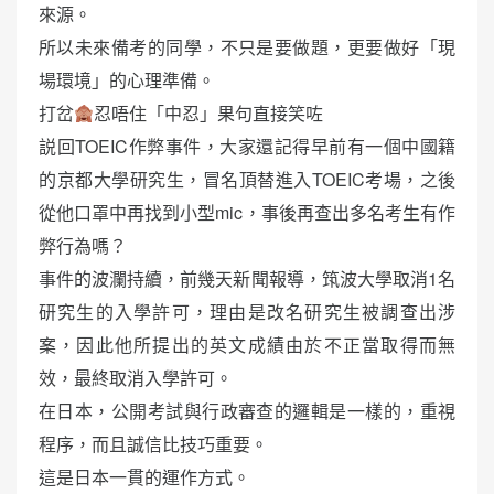
來源。
所以未來備考的同學，不只是要做題，更要做好「現
場環境」的心理準備。
打岔
忍唔住「中忍」果句直接笑咗
説回TOEIC作弊事件，大家還記得早前有一個中國籍
的京都大學研究生，冒名頂替進入TOEIC考場，之後
從他口罩中再找到小型mic，事後再查出多名考生有作
弊行為嗎？
事件的波瀾持續，前幾天新聞報導，筑波大學取消1名
研究生的入學許可，理由是改名研究生被調查出涉
案，因此他所提出的英文成績由於不正當取得而無
效，最終取消入學許可。
在日本，公開考試與行政審查的邏輯是一樣的，重視
程序，而且誠信比技巧重要。
這是日本一貫的運作方式。