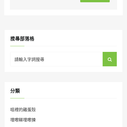
搜㝷部落格
Search
for:
分類
咀裡的雞蛋殼
埋嚟睇埋嚟揀