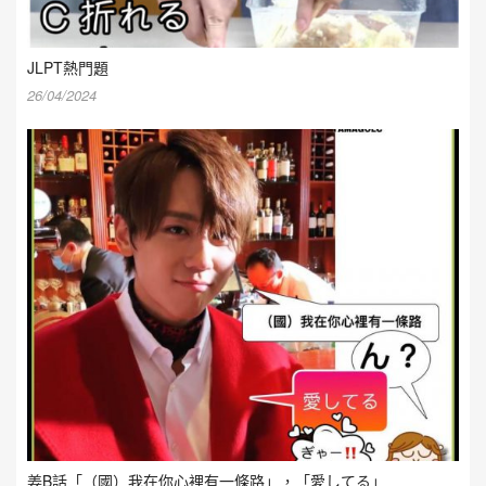
JLPT熱門題
26/04/2024
姜B話「（國）我在你心裡有一條路」，「愛してる」