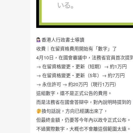
香港人行政書士導讀
收費｜在留資格費用開始有「數字」了
4月10日，在國會審議中，法務省官員首次提
→ 在留資格變更・更新（短期）→ 約1万円
→ 在留資格變更・更新（5年）→ 約7万円
→ 永住許可 → 約20万円（現行1万円）
這組數字，還不是正式公告的費用。
而是法務省在國會答辯中，對內說明時提到的
換句話說，方向已經講出來了，
但最終金額，仍要等今年內以政令正式公布。
不過實際數字，大概也不會離這個範圍太遠。