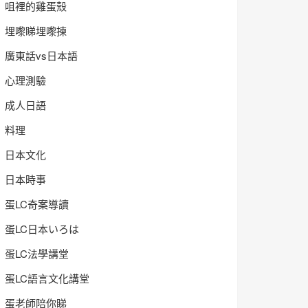
咀裡的雞蛋殼
埋嚟睇埋嚟揀
廣東話vs日本語
心理測驗
成人日語
料理
日本文化
日本時事
蛋LC奇案導讀
蛋LC日本いろは
蛋LC法學講堂
蛋LC語言文化講堂
蛋老師陪你睇