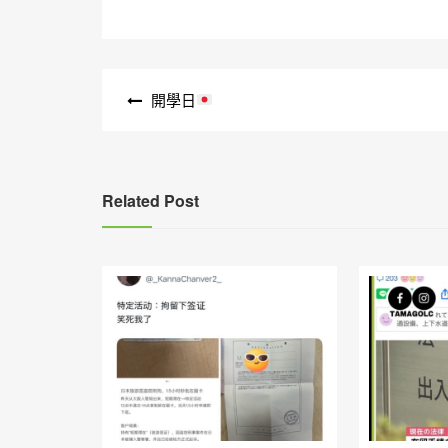
文
開學日
章
導
覽
Related Post