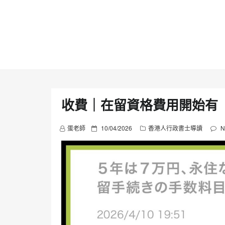
Skip
to
content
收費｜在留資格費用開始有
P
蛋老師
10/04/2026
香港人行政書士導讀
N
o
s
t
e
d
o
n