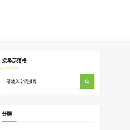
搜㝷部落格
Search
for:
分類