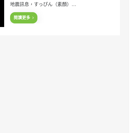
地震訊息，すっぴん（素顏）…
d
o
n
閱讀更多