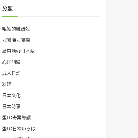
分類
咀裡的雞蛋殼
埋嚟睇埋嚟揀
廣東話vs日本語
心理測驗
成人日語
料理
日本文化
日本時事
蛋LC奇案導讀
蛋LC日本いろは